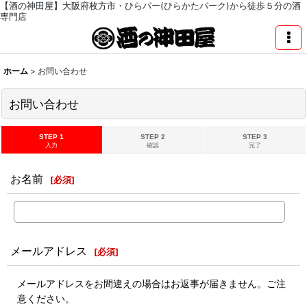
【酒の神田屋】大阪府枚方市・ひらパー(ひらかたパーク)から徒歩５分の酒
専門店
ホーム
>
お問い合わせ
お問い合わせ
STEP 1
STEP 2
STEP 3
入力
確認
完了
お名前
[
必須
]
メールアドレス
[
必須
]
メールアドレスをお間違えの場合はお返事が届きません。ご注
意ください。