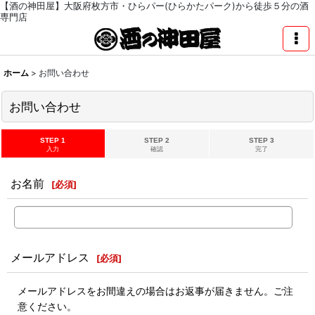
【酒の神田屋】大阪府枚方市・ひらパー(ひらかたパーク)から徒歩５分の酒
専門店
ホーム
>
お問い合わせ
お問い合わせ
STEP 1
STEP 2
STEP 3
入力
確認
完了
お名前
[
必須
]
メールアドレス
[
必須
]
メールアドレスをお間違えの場合はお返事が届きません。ご注
意ください。