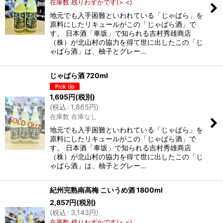
在庫数 残りわずかです(> <)
絞り込む
地元でも入手困難といわれている「じゃばら」を
原料にしたリキュールがこの「じゃばら酒」で
す。 日本酒「車坂」で知られる吉村秀雄商店
（株）が北山村の協力を得て世に出したこの「じ
ゃばら酒」は、柚子とグレー…
じゃばら酒 720ml
1,695
円
(税別)
(
税込
:
1,865
円
)
在庫数 在庫なし
地元でも入手困難といわれている「じゃばら」を
原料にしたリキュールがこの「じゃばら酒」で
す。 日本酒「車坂」で知られる吉村秀雄商店
（株）が北山村の協力を得て世に出したこの「じ
ゃばら酒」は、柚子とグレー…
紀州完熟南高梅 こいうめ酒 1800ml
2,857
円
(税別)
(
税込
:
3,143
円
)
在庫数 残りわずかです(> <)