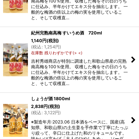
南高梅を100％使用。 収穫した梅をその日のうち
に仕込み、半年かけてエキス分を抽出します。 一
般的な梅酒の倍以上の梅の実を使用しているこ
と、そして収穫直…
紀州完熟南高梅 すいうめ酒 720ml
1,140
円
(税別)
(
税込
:
1,254
円
)
在庫数 残りわずかです(> <)
吉村秀雄商店が特別に調達した和歌山県産の完熟
南高梅を100％使用。 収穫した梅をその日のうち
に仕込み、半年かけてエキス分を抽出します。 一
般的な梅酒の倍以上の梅の実を使用しているこ
と、そして収穫直…
しょうが酒 1800ml
2,838
円
(税別)
(
税込
:
3,122
円
)
※製造年月:2023.06 日本酒をベースに、国産(高
知県、和歌山県)の土生姜を手作業で丁寧にたっぷ
り絞って、辛口に仕上げた和のリキュールです。
味わいは言わば「大人のひやしあめ」。 ソーダ…