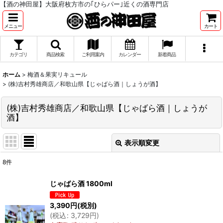
【酒の神田屋】大阪府枚方市の｢ひらパー｣近くの酒専門店
メニュー
カート
カテゴリ
商品検索
ご利用案内
カレンダー
新着商品
ホーム
>
梅酒＆果実リキュール
>
(株)吉村秀雄商店／和歌山県【じゃばら酒｜しょうが酒】
(株)吉村秀雄商店／和歌山県【じゃばら酒｜しょうが
酒】
表示順変更
閉じる
8
件
表示数
:
じゃばら酒 1800ml
並び順
:
3,390
円
(税別)
(
税込
:
3,729
円
)