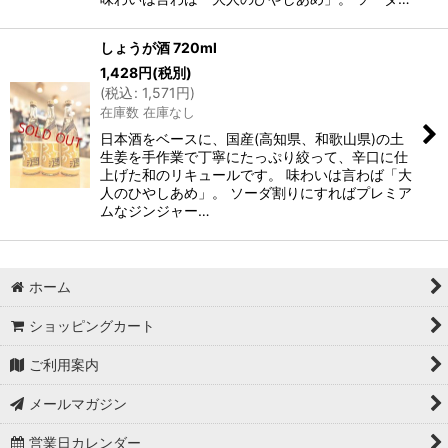
しょうが酒 720ml
1,428
円
(税別)
(
税込
:
1,571
円
)
在庫数 在庫なし
日本酒をベースに、国産(高知県、和歌山県)の土
生姜を手作業で丁寧にたっぷり絞って、辛口に仕
上げた和のリキュールです。 味わいは言わば「大
人のひやしあめ」。 ソーダ割りにすればプレミア
ムなジンジャー…
ホーム
ショッピングカート
ご利用案内
メールマガジン
営業日カレンダー