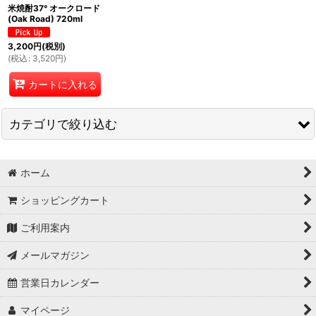
米焼酎37° オークロード
(Oak Road) 720ml
絞り込む
3,200
円
(税別)
(
税込
:
3,520
円
)
カートに入れる
カテゴリで絞り込む
高田酒造場 【遊木(ゆき)・Oak Road(オークロード)】
ホーム
ショッピングカート
ご利用案内
メールマガジン
営業日カレンダー
マイページ