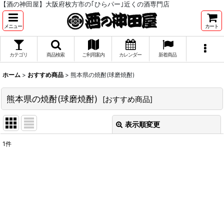
【酒の神田屋】大阪府枚方市の｢ひらパー｣近くの酒専門店
メニュー
カート
カテゴリ
商品検索
ご利用案内
カレンダー
新着商品
ホーム
>
おすすめ商品
>
熊本県の焼酎(球磨焼酎)
熊本県の焼酎(球磨焼酎)
[
おすすめ商品
]
表示順変更
閉じる
1
件
サブカテゴリ
:
表示数
:
並び順
: