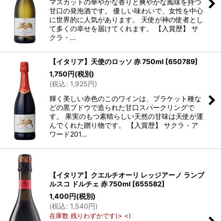
マスカットの華やかな香りと爽やかな風味を持つ
甘口の発泡酒です。 優しい味わいで、女性を中心
に世界的に人気があります。 天使が神の使者とし
て多くの幸せを届けてくれます。 【入賞歴】 サ
クラ・…
【イタリア】天使のロッソ 赤 750ml
[
650789
]
1,750
円
(税別)
(
税込
:
1,925
円
)
輝く美しい赤色のこのワインは、ブラケット種な
どの黒ブドウで造られた甘口スパークリングで
す。 果実のもつ素晴らしい天然の甘味は天使が運
んでくれた贈り物です。 【入賞歴】 サクラ・ア
ワード201…
【イタリア】クエルチオーリ レッジアーノ ランブ
ルスコ ドルチェ 赤 750ml
[
655582
]
1,400
円
(税別)
(
税込
:
1,540
円
)
在庫数 残りわずかです(> <)