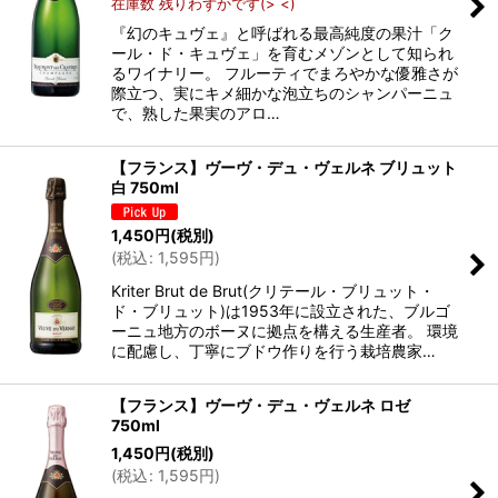
在庫数 残りわずかです(> <)
『幻のキュヴェ』と呼ばれる最高純度の果汁「ク
ール・ド・キュヴェ」を育むメゾンとして知られ
るワイナリー。 フルーティでまろやかな優雅さが
際立つ、実にキメ細かな泡立ちのシャンパーニュ
で、熟した果実のアロ…
【フランス】ヴーヴ・デュ・ヴェルネ ブリュット
白 750ml
1,450
円
(税別)
(
税込
:
1,595
円
)
Kriter Brut de Brut(クリテール・ブリュット・
ド・ブリュット)は1953年に設立された、ブルゴ
ーニュ地方のボーヌに拠点を構える生産者。 環境
に配慮し、丁寧にブドウ作りを行う栽培農家…
【フランス】ヴーヴ・デュ・ヴェルネ ロゼ
750ml
1,450
円
(税別)
(
税込
:
1,595
円
)