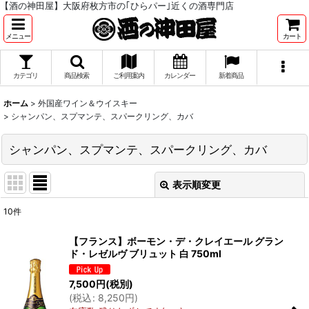
【酒の神田屋】大阪府枚方市の｢ひらパー｣近くの酒専門店
メニュー
カート
カテゴリ
商品検索
ご利用案内
カレンダー
新着商品
ホーム
>
外国産ワイン＆ウイスキー
>
シャンパン、スプマンテ、スパークリング、カバ
シャンパン、スプマンテ、スパークリング、カバ
表示順変更
閉じる
10
件
表示数
:
【フランス】ボーモン・デ・クレイエール グラン
ド・レゼルヴ ブリュット 白 750ml
並び順
:
7,500
円
(税別)
(
税込
:
8,250
円
)
絞り込む