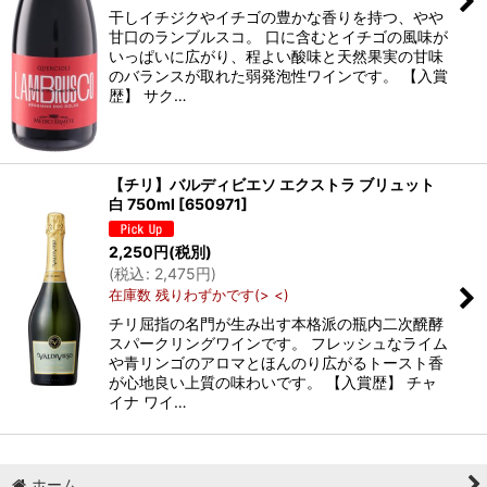
干しイチジクやイチゴの豊かな香りを持つ、やや
甘口のランブルスコ。 口に含むとイチゴの風味が
いっぱいに広がり、程よい酸味と天然果実の甘味
のバランスが取れた弱発泡性ワインです。 【入賞
歴】 サク…
【チリ】バルディビエソ エクストラ ブリュット
白 750ml
[
650971
]
2,250
円
(税別)
(
税込
:
2,475
円
)
在庫数 残りわずかです(> <)
チリ屈指の名門が生み出す本格派の瓶内二次醗酵
スパークリングワインです。 フレッシュなライム
や青リンゴのアロマとほんのり広がるトースト香
が心地良い上質の味わいです。 【入賞歴】 チャ
イナ ワイ…
ホーム