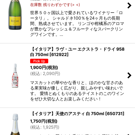
在庫数 残りわずかです(> <)
世界５０ヶ国以上で愛されているワイナリー「ロ
ータリ」。 シャルドネ100％を24ヶ月もの長期
間、熟成させています。 リンゴや柑橘系のアロマ
が豊かなフレッシュ＆フルーティなスパークリン
グワインです。…
【イタリア】ラヴ・ユー エクストラ・ドライ 958
白 750ml
[
612922
]
1,900
円
(税別)
(
税込
:
2,090
円
)
マスカットの華やかな香りと、ほのかな甘さのあ
る果実味が優しく広がり、親しみやすい味わいで
す。 愛情とぬくもりのあるテイストのこのワイン
をぜひ大切な人とお楽しみください！
【イタリア】天使のアスティ 白 750ml
[
650731
]
1,750
円
(税別)
(
税込
:
1,925
円
)