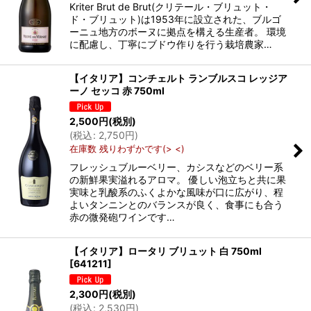
Kriter Brut de Brut(クリテール・ブリュット・
ド・ブリュット)は1953年に設立された、ブルゴ
ーニュ地方のボーヌに拠点を構える生産者。 環境
に配慮し、丁寧にブドウ作りを行う栽培農家…
【イタリア】コンチェルト ランブルスコ レッジア
ーノ セッコ 赤 750ml
2,500
円
(税別)
(
税込
:
2,750
円
)
在庫数 残りわずかです(> <)
フレッシュブルーベリー、カシスなどのベリー系
の新鮮果実溢れるアロマ。 優しい泡立ちと共に果
実味と乳酸系のふくよかな風味が口に広がり、程
よいタンニンとのバランスが良く、食事にも合う
赤の微発砲ワインです…
【イタリア】ロータリ ブリュット 白 750ml
[
641211
]
2,300
円
(税別)
(
税込
:
2,530
円
)