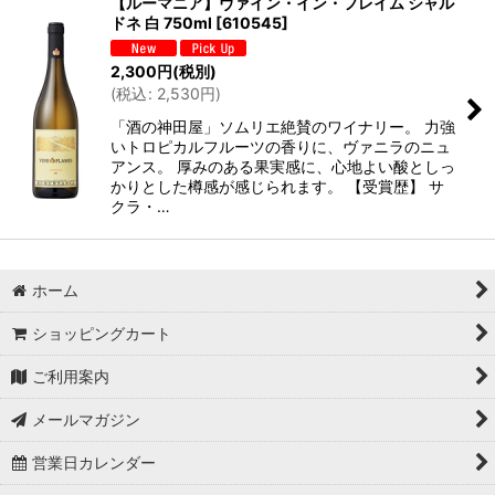
【ルーマニア】ヴァイン・イン・フレイム シャル
ドネ 白 750ml
[
610545
]
2,300
円
(税別)
(
税込
:
2,530
円
)
「酒の神田屋」ソムリエ絶賛のワイナリー。 力強
いトロピカルフルーツの香りに、ヴァニラのニュ
アンス。 厚みのある果実感に、心地よい酸としっ
かりとした樽感が感じられます。 【受賞歴】 サ
クラ・…
ホーム
ショッピングカート
ご利用案内
メールマガジン
営業日カレンダー