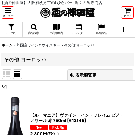
【酒の神田屋】大阪府枚方市の｢ひらパー｣近くの酒専門店
メニュー
カート
カテゴリ
商品検索
ご利用案内
カレンダー
新着商品
ホーム
>
外国産ワイン＆ウイスキー
>
その他:ヨーロッパ
その他:ヨーロッパ
表示順変更
閉じる
3
件
表示数
:
並び順
:
【ルーマニア】ヴァイン・イン・フレイム ピノ・
ノワール 赤 750ml
[
613145
]
絞り込む
2,300
円
(税別)