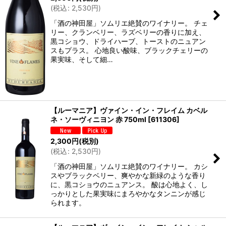
(
税込
:
2,530
円
)
「酒の神田屋」ソムリエ絶賛のワイナリー。 チェ
リー、クランベリー、ラズベリーの香りに加え、
黒コショウ、ドライハーブ、トーストのニュアン
スもプラス。 心地良い酸味、ブラックチェリーの
果実味、そして細…
【ルーマニア】ヴァイン・イン・フレイム カベル
ネ・ソーヴィニヨン 赤 750ml
[
611306
]
2,300
円
(税別)
(
税込
:
2,530
円
)
「酒の神田屋」ソムリエ絶賛のワイナリー。 カシ
スやブラックベリー、爽やかな新緑のような香り
に、黒コショウのニュアンス。 酸は心地よく、し
っかりとした果実味にまろやかなタンニンが感じ
られます。