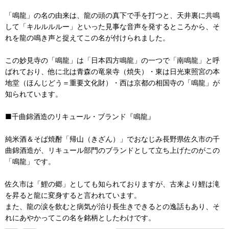
「鳴龍」の名の由来は、龍の頭の真下で手を打つと、天井裏に共鳴
して「キルルルルー」といった見事な音声を発するところから、そ
れを龍の鳴き声と捉えてこの名が付けられました。
この妙見寺の「鳴龍」は「日本四方鳴龍」の一つで「南鳴龍」と呼
ばれており、他に北は青森の竜泉寺（焼失）・東は日光東照宮の本
地堂（ほんじどう＝重要文化財）・西は京都の相国寺の「鳴龍」が
知られています。
■千曲錦酒造のリキュール・ブランド『鳴龍』
純米酒＆そば焼酎「帰山（きざん）」でおなじみ長野県佐久市の千
曲錦酒造が、リキュール部門のブランドとして立ち上げたのがこの
「鳴龍」です。
佐久市は「鯉の郷」としても知られておりますが、古来より鯉は滝
を昇ると龍に変身すると言われています。
また、龍の涙を飲むと病気が治り長生きできるとの逸話もあり、そ
れにあやかってこの名を銘柄としたわけです。