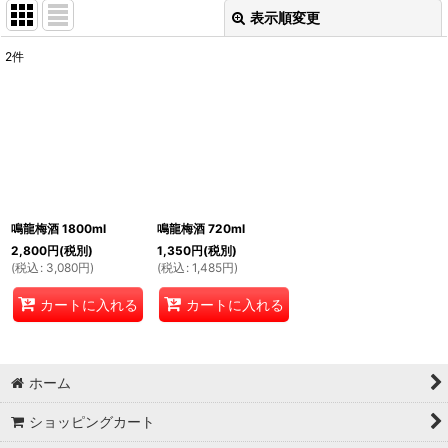
表示順変更
閉じる
2
件
表示数
:
並び順
:
絞り込む
鳴龍梅酒 1800ml
鳴龍梅酒 720ml
2,800
円
(税別)
1,350
円
(税別)
(
税込
:
3,080
円
)
(
税込
:
1,485
円
)
カートに入れる
カートに入れる
ホーム
ショッピングカート