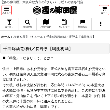
【酒の神田屋】大阪府枚方市の｢ひらパー｣近くの酒専門店
メニュー
カート
カテゴリ
商品検索
ご利用案内
カレンダー
新着商品
ホーム
>
梅酒＆果実リキュール
>
千曲錦酒造(株)／長野県【鳴龍梅酒】
千曲錦酒造(株)／長野県【鳴龍梅酒】
■『鳴龍』（なきりゅう）とは？
信州・上田市にある妙見寺は、正式名称を真言宗武石山妙見寺とい
い、初めは後鳥羽天皇の文治年間に武石の豪族の岳石三平胤盛が鳥
屋に建てました。
その後、移転や改築が行われ、応仁年間（1467〜68）の本堂大改
修の際に住僧・弘算が本堂並びに妙見堂を再建し、この時に狩野派
の画家・秀山信尹を招いて上下２頭の龍が描かれ、本堂外（げ）陣
の大天井に十畳の間一杯に組み込まれました。
この龍の絵がいわゆる「鳴龍」です。