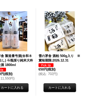
舎 製造番号酒(令和８
雪の茅舎 酒粕 500g入り ※
出し) 斗瓶採り純米大吟
賞味期限:2026.12.31
酒 1800ml
650円
(税別)
00円
(税別)
(
税込
:
702円
)
11,550円
)