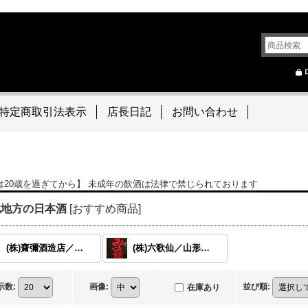
特定商取引法表示
店長日記
お問い合わせ
は20歳を過ぎてから】 未成年の飲酒は法律で禁じられております
北地方の日本酒
[
おすすめ商品
]
(株)齋彌酒造店／秋田県 【雪の茅舎】
(株)六歌仙／山形県【山法師】
示数
:
画像
:
並び順
:
在庫あり