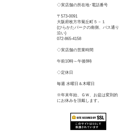
◇実店舗の所在地･電話番号
〒573-0091
大阪府枚方市菊丘町５－１
(ひらかたパークの南側、バス通り
沿い)
072-865-4158
◇実店舗の営業時間
午前10時～午後8時
◇定休日
毎週 水曜日＆木曜日
※年末年始、ＧＷ、お盆は変則的
にお休みを頂戴します。