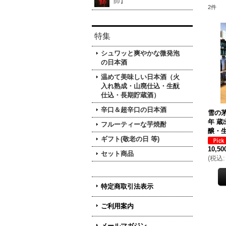
師】
2
件
特集
シュワッと爽やかな微発泡
の日本酒
温めて美味しい日本酒（火
入れ熟成・山廃仕込・生酛
仕込・長期貯蔵酒）
辛口＆超辛口の日本酒
雪の茅
年 蔵
フルーティーな芋焼酎
醸・生
ギフト(敬老の日 等)
10,5
セット商品
(
税込
:
特定商取引法表示
ご利用案内
メールマガジン