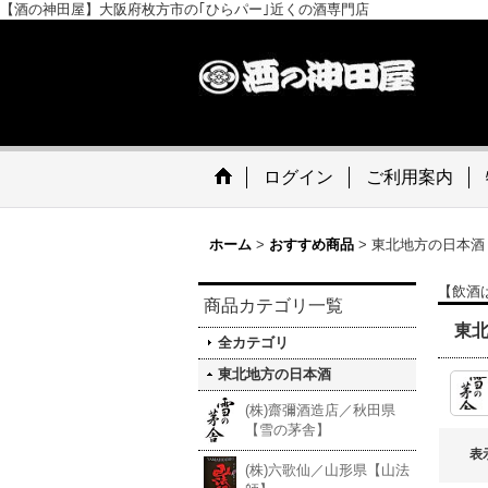
【酒の神田屋】大阪府枚方市の｢ひらパー｣近くの酒専門店
ログイン
ご利用案内
ホーム
>
おすすめ商品
>
東北地方の日本酒
【飲酒
商品カテゴリ一覧
東
全カテゴリ
東北地方の日本酒
(株)齋彌酒造店／秋田県
【雪の茅舎】
表
(株)六歌仙／山形県【山法