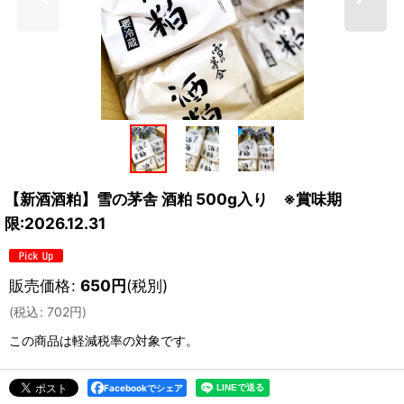
【新酒酒粕】雪の茅舎 酒粕 500g入り ※賞味期
限:2026.12.31
販売価格
:
650
円
(税別)
(
税込
:
702
円
)
この商品は軽減税率の対象です。
Facebookでシェア