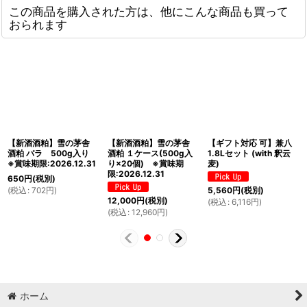
この商品を購入された方は、他にこんな商品も買って
おられます
【新酒酒粕】雪の茅舎
【新酒酒粕】雪の茅舎
【ギフト対応 可】兼八
酒粕 バラ 500g入り
酒粕 １ケース(500g入
1.8Lセット (with 釈云
※賞味期限:2026.12.31
り×20個) ※賞味期
麦)
限:2026.12.31
650
円
(税別)
(
税込
:
702
円
)
5,560
円
(税別)
12,000
円
(税別)
(
税込
:
6,116
円
)
(
税込
:
12,960
円
)
ホーム