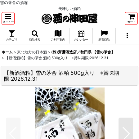
雪の茅舎の酒粕
美味しい酒粕
メニュー
カート
カテゴリ
商品検索
ご利用案内
カレンダー
新着商品
ホーム
>
東北地方の日本酒
>
(株)齋彌酒造店／秋田県 【雪の茅舎】
>
【新酒酒粕】雪の茅舎 酒粕 500g入り ※賞味期限:2026.12.31
【新酒酒粕】雪の茅舎 酒粕 500g入り ※賞味期
限:2026.12.31