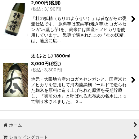
2,900
円
(税別)
(
税込
:
3,190
円
)
「杜の妖精（もりのようせい）」は昔ながらの甕
壷仕込です。 原料芋は安納芋(焼き芋)とコガネセ
ンガン(蒸し芋)を、麹米には国産ヒノヒカリを使
用しています。 黒麹で醸されたこの「杜の妖精」
は、適度に広…
太 (ふとし) 1800ml
3,000
円
(税別)
(
税込
:
3,300
円
)
地元・大隈地方産のコガネセンガンと、国産米ヒ
ノヒカリを使用して河内菌黒麹ゴールドで造られ
た麹米を原料に造り上げられた原酒を長期貯蔵
し、『御前の水』と呼ばれる志布志の名水によっ
て割り水されました。 3…
ホーム
ショッピングカート