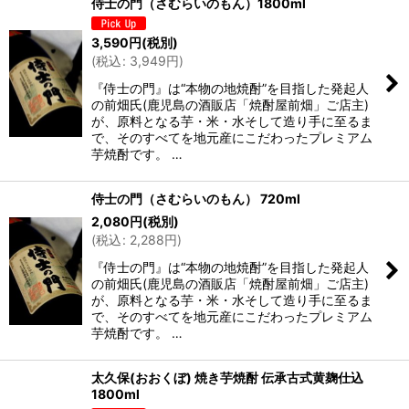
侍士の門（さむらいのもん）1800ml
3,590
円
(税別)
(
税込
:
3,949
円
)
『侍士の門』は“本物の地焼酎”を目指した発起人
の前畑氏(鹿児島の酒販店「焼酎屋前畑」ご店主)
が、原料となる芋・米・水そして造り手に至るま
で、そのすべてを地元産にこだわったプレミアム
芋焼酎です。 …
侍士の門（さむらいのもん） 720ml
2,080
円
(税別)
(
税込
:
2,288
円
)
『侍士の門』は“本物の地焼酎”を目指した発起人
の前畑氏(鹿児島の酒販店「焼酎屋前畑」ご店主)
が、原料となる芋・米・水そして造り手に至るま
で、そのすべてを地元産にこだわったプレミアム
芋焼酎です。 …
太久保(おおくぼ) 焼き芋焼酎 伝承古式黄麹仕込
1800ml