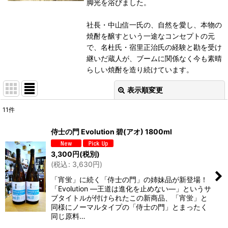
脚光を浴びました。
社長・中山信一氏の、自然を愛し、本物の
焼酎を醸すという一途なコンセプトの元
で、名杜氏・宿里正治氏の経験と勘を受け
継いだ蔵人が、ブームに関係なく今も素晴
らしい焼酎を造り続けています。
表示順変更
閉じる
11
件
表示数
:
侍士の門 Evolution 碧(アオ) 1800ml
並び順
:
3,300
円
(税別)
(
税込
:
3,630
円
)
絞り込む
「宵蛍」に続く「侍士の門」の姉妹品が新登場！
「Evolution ―王道は進化を止めない―」というサ
ブタイトルが付けられたこの新商品、「宵蛍」と
同様にノーマルタイプの「侍士の門」とまったく
同じ原料…