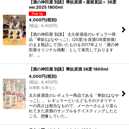
【酒の神田屋 別誂】華奴原酒＜蒸留直詰＞ 38度
ver.2025 1800ml
4,000
円
(税別)
(
税込
:
4,400
円
)
【酒の神田屋 別誂】 太久保酒造のレギュラー商
品「華奴(はなやっこ)」(25度)を原酒(38度前後)
のまま瓶詰して頂いたものを2017年より「酒の神
田屋オリジナル焼酎」として発売しております
が、…
【酒の神田屋 別誂】華奴原酒 38度 1800ml
4,000
円
(税別)
(
税込
:
4,400
円
)
在庫数 在庫なし
太久保酒造のレギュラー商品である「華奴(はなや
っこ)」。 レギュラーといえどもそのクオリティ
ーの高さは相当なもので、メーカーさんより送ら
れてきた原酒のサンプルをテイスティングしたと
ころ、想像していた…