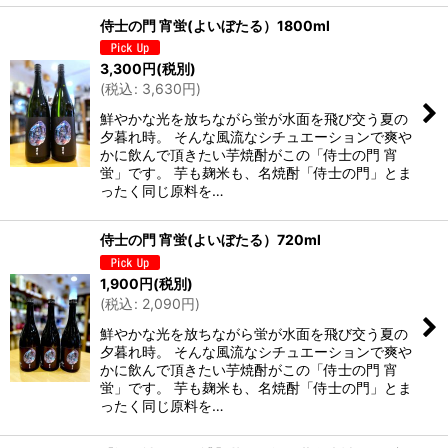
侍士の門 宵蛍(よいぼたる）1800ml
3,300
円
(税別)
(
税込
:
3,630
円
)
鮮やかな光を放ちながら蛍が水面を飛び交う夏の
夕暮れ時。 そんな風流なシチュエーションで爽や
かに飲んで頂きたい芋焼酎がこの「侍士の門 宵
蛍」です。 芋も麹米も、名焼酎「侍士の門」とま
ったく同じ原料を…
侍士の門 宵蛍(よいぼたる）720ml
1,900
円
(税別)
(
税込
:
2,090
円
)
鮮やかな光を放ちながら蛍が水面を飛び交う夏の
夕暮れ時。 そんな風流なシチュエーションで爽や
かに飲んで頂きたい芋焼酎がこの「侍士の門 宵
蛍」です。 芋も麹米も、名焼酎「侍士の門」とま
ったく同じ原料を…