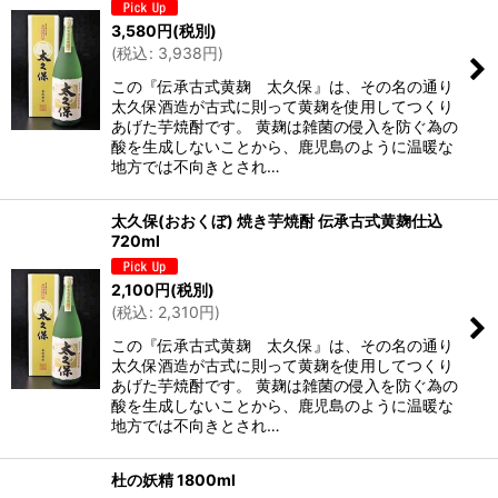
3,580
円
(税別)
(
税込
:
3,938
円
)
この『伝承古式黄麹 太久保』は、その名の通り
太久保酒造が古式に則って黄麹を使用してつくり
あげた芋焼酎です。 黄麹は雑菌の侵入を防ぐ為の
酸を生成しないことから、鹿児島のように温暖な
地方では不向きとされ…
太久保(おおくぼ) 焼き芋焼酎 伝承古式黄麹仕込
720ml
2,100
円
(税別)
(
税込
:
2,310
円
)
この『伝承古式黄麹 太久保』は、その名の通り
太久保酒造が古式に則って黄麹を使用してつくり
あげた芋焼酎です。 黄麹は雑菌の侵入を防ぐ為の
酸を生成しないことから、鹿児島のように温暖な
地方では不向きとされ…
杜の妖精 1800ml