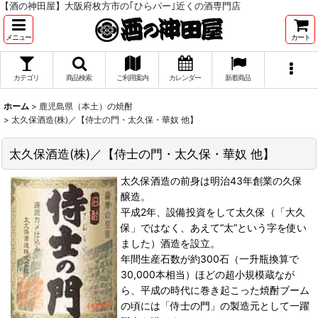
【酒の神田屋】大阪府枚方市の｢ひらパー｣近くの酒専門店
メニュー
カート
カテゴリ
商品検索
ご利用案内
カレンダー
新着商品
ホーム
>
鹿児島県（本土）の焼酎
>
太久保酒造(株)／【侍士の門・太久保・華奴 他】
太久保酒造(株)／【侍士の門・太久保・華奴 他】
太久保酒造の前身は明治43年創業の久保
醸造。
平成2年、設備投資をして太久保（「大久
保」ではなく、あえて“太”という字を使い
ました）酒造を設立。
年間生産石数が約300石（一升瓶換算で
30,000本相当）ほどの超小規模蔵なが
ら、平成の時代に巻き起こった焼酎ブーム
の頃には「侍士の門」の製造元として一躍