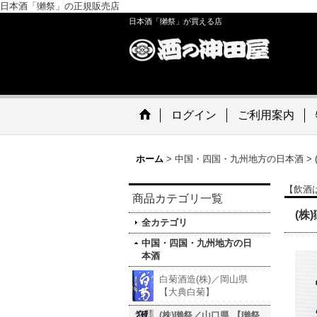
日本酒「獺祭」の正規販売店
日本酒「獺祭」が買える店
ログイン
ご利用案内
ホーム
>
中国・四国・九州地方の日本酒
>
【飲酒
商品カテゴリ一覧
(株
全カテゴリ
中国・四国・九州地方の日
本酒
白菊酒造(株)／岡山県
【大典白菊】
(株)獺祭／山口県 【獺祭