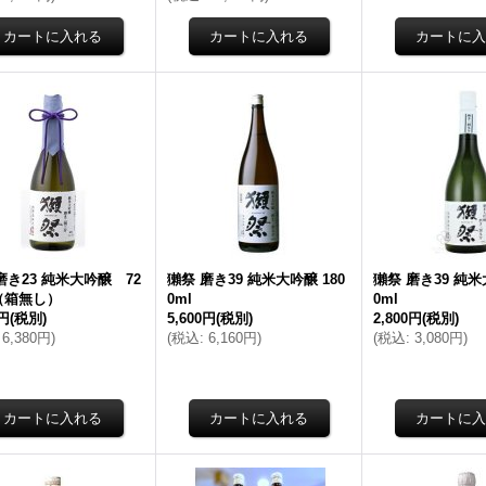
磨き23 純米大吟醸 72
獺祭 磨き39 純米大吟醸 180
獺祭 磨き39 純米
 （箱無し）
0ml
0ml
0円
(税別)
5,600円
(税別)
2,800円
(税別)
6,380円
)
(
税込
:
6,160円
)
(
税込
:
3,080円
)