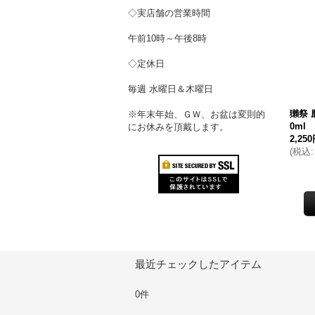
◇実店舗の営業時間
午前10時～午後8時
◇定休日
毎週 水曜日＆木曜日
獺祭 
※年末年始、ＧＷ、お盆は変則的
0ml
にお休みを頂戴します。
2,25
(
税込
:
最近チェックしたアイテム
0件