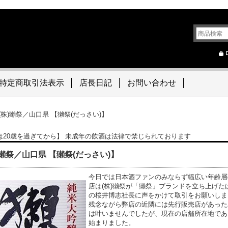
特定商取引法表示
店長日記
お問い合わせ
(株)獺祭／山口県 【獺祭(だっさい)】
は20歳を過ぎてから】 未成年の飲酒は法律で禁じられております
)獺祭／山口県 【獺祭(だっさい)】
今日では日本酒ファンのみならず幅広い年齢層
店は(株)獺祭が「獺祭」ブランドを立ち上げた
の桜井博志社長に声をかけて取引をお願いしま
残念ながら弊店の近隣には先行販売店があった
は叶いませんでしたが、現在の店舗所在地であ
始まりました。