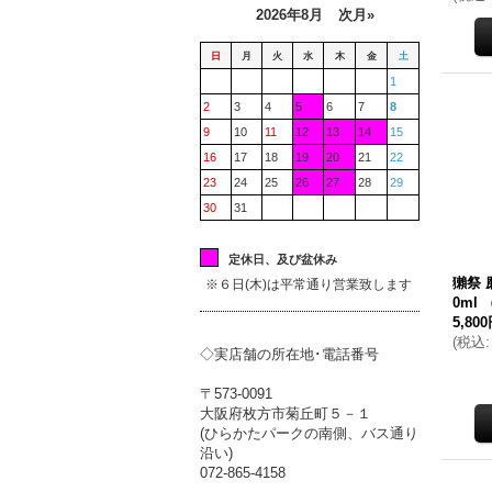
2026年8月
次月»
日
月
火
水
木
金
土
1
2
3
4
5
6
7
8
9
10
11
12
13
14
15
16
17
18
19
20
21
22
23
24
25
26
27
28
29
30
31
定休日、及び盆休み
獺祭 
※６日(木)は平常通り営業致します
0ml
5,80
(
税込
:
◇実店舗の所在地･電話番号
〒573-0091
大阪府枚方市菊丘町５－１
(ひらかたパークの南側、バス通り
沿い)
072-865-4158