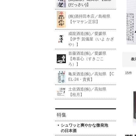
(だっさい)】
(株)酒持田本店／島根県
【ヤマサン正宗】
成龍酒造(株)／愛媛県
【伊予 賀儀屋（いよ かぎ
や）】
首藤酒造(株)／愛媛県
【寿喜心（すきごこ
表
ろ）】
15
件
亀泉酒造(株)／高知県 【C
EL-24・貴賓】
土佐酒造(株)／高知県
【桂月】
特集
シュワッと爽やかな微発泡
の日本酒