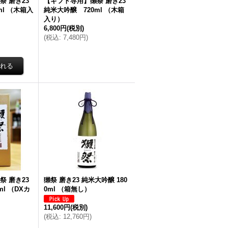
 磨き23
【ギフト専用】獺祭 磨き23
ml （木箱入
純米大吟醸 720ml （木箱
入り）
6,800円
(税別)
(
税込
:
7,480円
)
 磨き23
獺祭 磨き23 純米大吟醸 180
l （DXカ
0ml （箱無し）
11,600円
(税別)
(
税込
:
12,760円
)