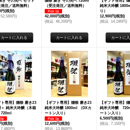
磨き その先へ セット
獺祭 磨き その先へ 720ml
【ギフト専用】獺祭
注発注／送料無料）
（受注発注／送料無料）
純米大吟醸 1800
00円
(税別)
り）
52,580円
)
42,000円
(税別)
12,900円
(税別)
(
税込
:
46,200円
)
(
税込
:
14,190円
)
ト専用】獺祭 磨き23
【ギフト専用】獺祭 磨き23
【ギフト専用】獺祭
謝＞ 純米大吟醸（木箱
純米大吟醸 1800ml （DXカ
純米大吟醸 720m
720ml
ートン入り）
ートン入り）
6,500円
(税別)
0円
(税別)
12,600円
(税別)
(
税込
:
7,150円
)
7,480円
)
(
税込
:
13,860円
)