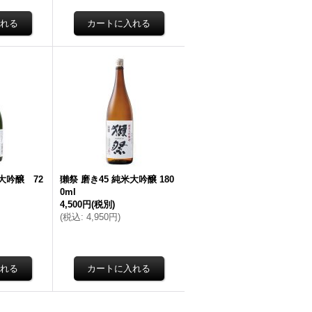
大吟醸 72
獺祭 磨き45 純米大吟醸 180
0ml
4,500円
(税別)
(
税込
:
4,950円
)