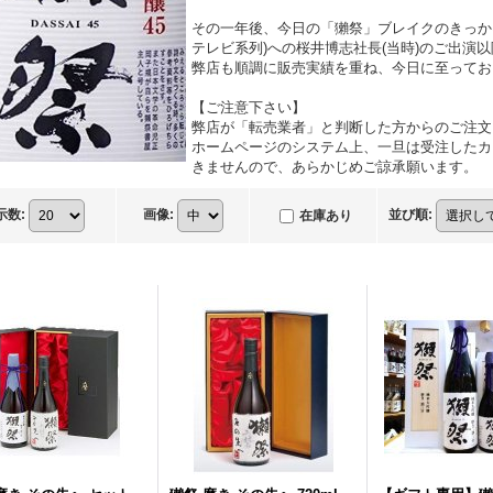
その一年後、今日の「獺祭」ブレイクのきっか
テレビ系列)への桜井博志社長(当時)のご出演
弊店も順調に販売実績を重ね、今日に至ってお
【ご注意下さい】
弊店が「転売業者」と判断した方からのご注文
ホームページのシステム上、一旦は受注したカ
きませんので、あらかじめご諒承願います。
示数
:
画像
:
並び順
:
在庫あり