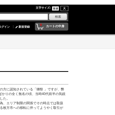
文字サイズ
:
0
カートの中身
ログイン
新規登録
の方に認知されている「獺祭 」ですが、弊
ばかりの全く無名の頃、当時40代前半の気鋭
した。
為、エリア制限の関係でその時点では取扱
る枚方市への移転に伴ってようやく取引が