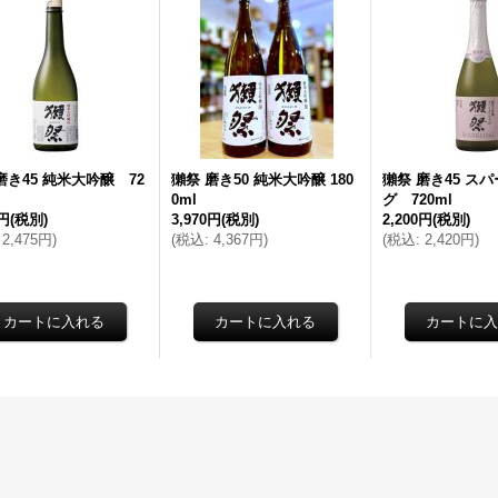
磨き45 純米大吟醸 72
獺祭 磨き50 純米大吟醸 180
獺祭 磨き45 ス
0ml
グ 720ml
0円
(税別)
3,970円
(税別)
2,200円
(税別)
2,475円
)
(
税込
:
4,367円
)
(
税込
:
2,420円
)