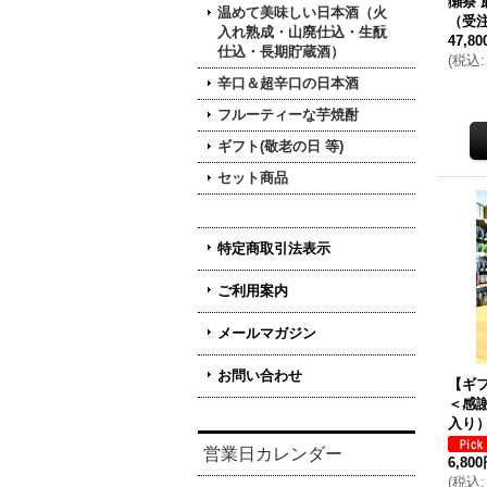
獺祭 
温めて美味しい日本酒（火
（受
入れ熟成・山廃仕込・生酛
47,8
仕込・長期貯蔵酒）
(
税込
:
辛口＆超辛口の日本酒
フルーティーな芋焼酎
ギフト(敬老の日 等)
セット商品
特定商取引法表示
ご利用案内
メールマガジン
お問い合わせ
【ギフ
＜感
入り）
営業日カレンダー
6,80
(
税込
: