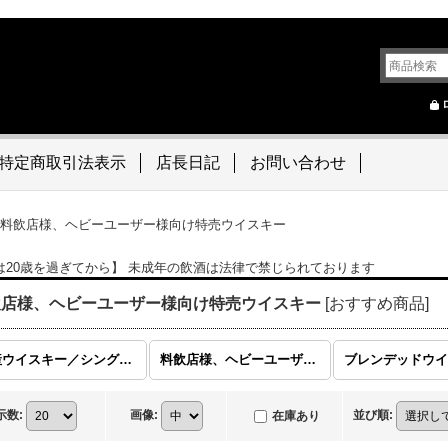
特定商取引法表示
店長日記
お問い合わせ
料飲店様、ヘビーユーザー様向け特売ウイスキー
は20歳を過ぎてから】 未成年の飲酒は法律で禁じられております
飲店様、ヘビーユーザー様向け特売ウイスキー
[
おすすめ商品
]
国産ウイスキー／シングルモルト・ブレンディッド 他
料飲店様、ヘビーユーザー様向け特売ウイスキー
示数
:
画像
:
並び順
:
在庫あり