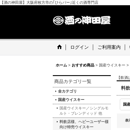
【酒の神田屋】大阪府枚方市の｢ひらパー｣近くの酒専門店
ログイン
ご利用案内
ホーム
>
おすすめ商品
>
国産ウイスキー
>
【飲酒
商品カテゴリ一覧
料
全カテゴリ
国産ウイスキー
国産ウイスキー／シングルモ
ルト・ブレンディッド 他
表
料飲店様、ヘビーユーザー様
向け特売ウイスキー