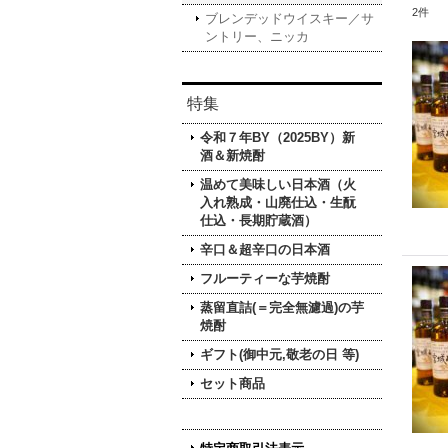
2
件
ブレンデッドウイスキー／サ
ントリー、ニッカ
特集
令和７年BY（2025BY）新
酒＆新焼酎
温めて美味しい日本酒（火
入れ熟成・山廃仕込・生酛
仕込・長期貯蔵酒）
辛口＆超辛口の日本酒
フルーティーな芋焼酎
蒸留直詰(＝完全無濾過)の芋
焼酎
ギフト(御中元,敬老の日 等)
セット商品