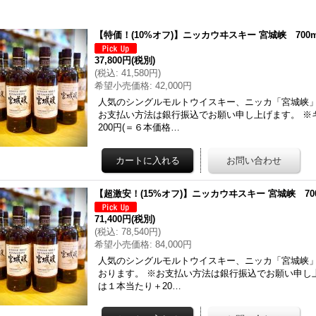
【特価！(10%オフ)】ニッカウヰスキー 宮城峡 700ml
37,800円
(税別)
(
税込
:
41,580円
)
希望小売価格
:
42,000円
人気のシングルモルトウイスキー、ニッカ「宮城峡」
お支払い方法は銀行振込でお願い申し上げます。 ※
200円(＝６本価格…
【超激安！(15%オフ)】ニッカウヰスキー 宮城峡 700
71,400円
(税別)
(
税込
:
78,540円
)
希望小売価格
:
84,000円
人気のシングルモルトウイスキー、ニッカ「宮城峡」を
おります。 ※お支払い方法は銀行振込でお願い申し
は１本当たり＋20…