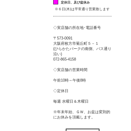
定休日、及び盆休み
※６日(木)は平常通り営業致します
◇実店舗の所在地･電話番号
〒573-0091
大阪府枚方市菊丘町５－１
(ひらかたパークの南側、バス通り
沿い)
072-865-4158
◇実店舗の営業時間
午前10時～午後8時
◇定休日
毎週 水曜日＆木曜日
※年末年始、ＧＷ、お盆は変則的
にお休みを頂戴します。