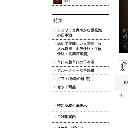
師】
特集
シュワッと爽やかな微発泡
の日本酒
温めて美味しい日本酒（火
入れ熟成・山廃仕込・生酛
仕込・長期貯蔵酒）
辛口＆超辛口の日本酒
フルーティーな芋焼酎
ギフト(敬老の日 等)
表
セット商品
0
件
特定商取引法表示
ご利用案内
メールマガジン