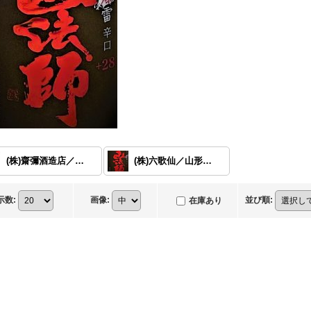
(株)齋彌酒造店／秋田県 【雪の茅舎】
(株)六歌仙／山形県【山法師】
示数
:
画像
:
並び順
:
在庫あり