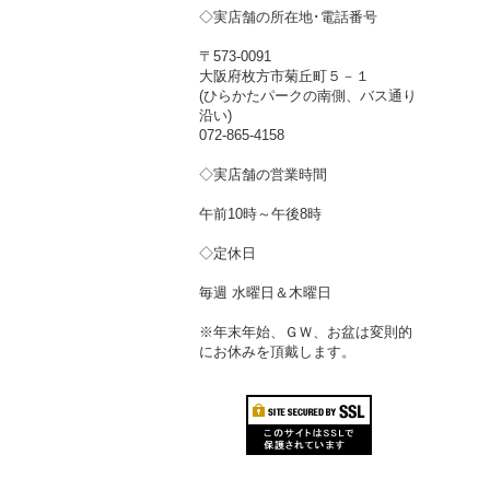
◇実店舗の所在地･電話番号
〒573-0091
大阪府枚方市菊丘町５－１
(ひらかたパークの南側、バス通り
沿い)
072-865-4158
◇実店舗の営業時間
午前10時～午後8時
◇定休日
毎週 水曜日＆木曜日
※年末年始、ＧＷ、お盆は変則的
にお休みを頂戴します。