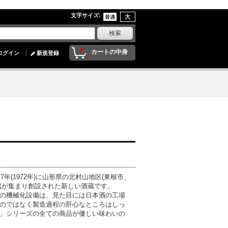
文字サイズ
:
0
カートの中身
ログイン
新規登録
年(1972年)に山形県の北村山地区(東根市、
蔵が集まり創設された新しい酒蔵です。
の機械化設備は、見た目には日本酒の工場
のではなく製造過程の肝心なところはしっ
」シリーズの全ての商品が優しい味わいの