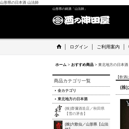
山形県の日本酒 山法師
山形県の銘酒「山法師」
ログイン
ご利用案内
ホーム
>
おすすめ商品
>
東北地方の日本酒
【飲酒
商品カテゴリ一覧
(株
全カテゴリ
東北地方の日本酒
(株)齋彌酒造店／秋田県
【雪の茅舎】
(株)六歌仙／山形県【山法