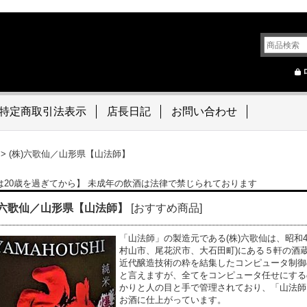
特定商取引法表示
店長日記
お問い合わせ
>
(株)六歌仙／山形県【山法師】
は20歳を過ぎてから】 未成年の飲酒は法律で禁じられております
)六歌仙／山形県【山法師】
[
おすすめ商品
]
「山法師」の製造元である(株)六歌仙は、昭和47
村山市、尾花沢市、大石田町)にある５軒の酒
近代醸造技術の粋を結集したコンピュータ制御
と言えますが、全てをコンピュータ任せにする
かりと人の目と手で管理されており、「山法師
お酒に仕上がっています。