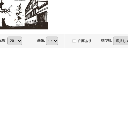
示数
:
画像
:
並び順
:
在庫あり