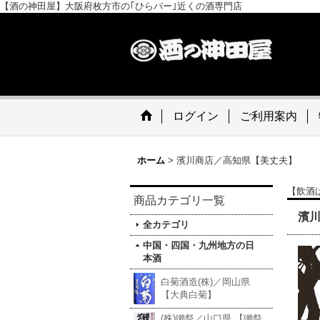
【酒の神田屋】大阪府枚方市の｢ひらパー｣近くの酒専門店
ログイン
ご利用案内
ホーム
>
濱川商店／高知県【美丈夫】
【飲酒
商品カテゴリ一覧
濱
全カテゴリ
中国・四国・九州地方の日
本酒
白菊酒造(株)／岡山県
【大典白菊】
(株)獺祭／山口県 【獺祭