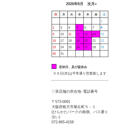
2026年8月
次月»
日
月
火
水
木
金
土
1
2
3
4
5
6
7
8
9
10
11
12
13
14
15
16
17
18
19
20
21
22
23
24
25
26
27
28
29
30
31
定休日、及び盆休み
※６日(木)は平常通り営業致します
◇実店舗の所在地･電話番号
〒573-0091
大阪府枚方市菊丘町５－１
(ひらかたパークの南側、バス通り
沿い)
072-865-4158