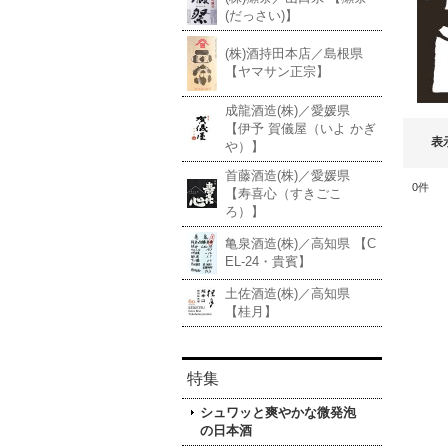
(だっさい)】
(株)酒持田本店／島根県
【ヤマサン正宗】
成龍酒造(株)／愛媛県
【伊予 賀儀屋（いよ かぎ
表
や）】
首藤酒造(株)／愛媛県
0
件
【寿喜心（すきごこ
ろ）】
亀泉酒造(株)／高知県 【C
EL-24・貴賓】
土佐酒造(株)／高知県
【桂月】
特集
シュワッと爽やかな微発泡
の日本酒