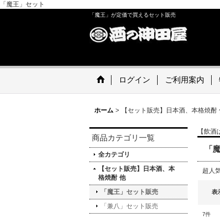
「魔王」セット
「魔王」が定価で買えるセット販売
ログイン
ご利用案内
ホーム
>
【セット販売】日本酒、本格焼酎 
【飲酒
商品カテゴリ一覧
「
全カテゴリ
【セット販売】日本酒、本
超人
格焼酎 他
「魔王」セット販売
表
「兼八」セット販売
7
件