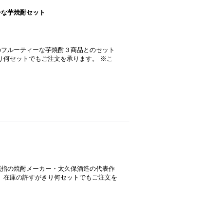
ィーな芋焼酎セット
めのフルーティーな芋焼酎３商品とのセット
り何セットでもご注文を承ります。 ※こ
内屈指の焼酎メーカー・太久保酒造の代表作
、在庫の許すがきり何セットでもご注文を