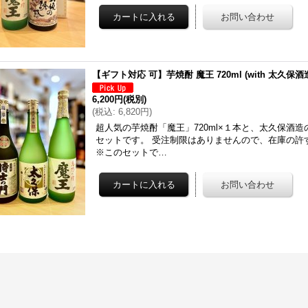
【ギフト対応 可】芋焼酎 魔王 720ml (with 太久
6,200円
(税別)
(
税込
:
6,820円
)
超人気の芋焼酎「魔王」720ml×１本と、太久保酒
セットです。 受注制限はありませんので、在庫の許
※このセットで…