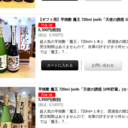
【ギフト用】芋焼酎 魔王 720ml (with「天使の誘惑 
6,300円
(税別)
(
税込
:
6,930円
)
超人気の芋焼酎「魔王」720ml×１本と、西酒造の
受注制限はありませんので、在庫の許すがきり何セッ
では「魔王」7…
芋焼酎 魔王 720ml (with「天使の誘惑 10年貯蔵」)セ
5,950円
(税別)
(
税込
:
6,545円
)
超人気の芋焼酎「魔王」720ml×１本と、西酒造の
受注制限はありませんので、在庫の許すがきり何セッ
では「魔王」7…