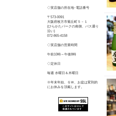
◇実店舗の所在地･電話番号
〒573-0091
大阪府枚方市菊丘町５－１
(ひらかたパークの南側、バス通り
沿い)
072-865-4158
◇実店舗の営業時間
午前10時～午後8時
◇定休日
毎週 水曜日＆木曜日
※年末年始、ＧＷ、お盆は変則的
にお休みを頂戴します。