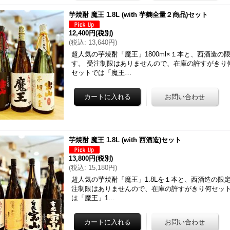
芋焼酎 魔王 1.8L (with 芋麴全量２商品)セット
12,400円
(税別)
(
税込
:
13,640円
)
超人気の芋焼酎「魔王」1800ml×１本と、西酒造
す。 受注制限はありませんので、在庫の許すがきり
セットでは「魔王…
芋焼酎 魔王 1.8L (with 西酒造)セット
13,800円
(税別)
(
税込
:
15,180円
)
超人気の芋焼酎「魔王」1.8Lを１本と、西酒造の限定
注制限はありませんので、在庫の許すがきり何セット
は「魔王」1…