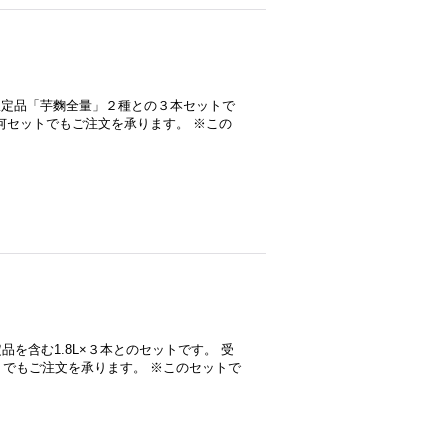
の限定品「芋麴全量」２種との３本セットで
何セットでもご注文を承ります。 ※この
品を含む1.8L×３本とのセットです。 受
でもご注文を承ります。 ※このセットで