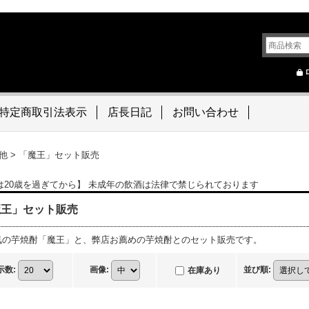
特定商取引法表示
店長日記
お問い合わせ
他
>
「魔王」セット販売
は20歳を過ぎてから】 未成年の飲酒は法律で禁じられております
魔王」セット販売
気の芋焼酎「魔王」と、弊店お薦めの芋焼酎とのセット販売です。
示数
:
画像
:
並び順
:
在庫あり