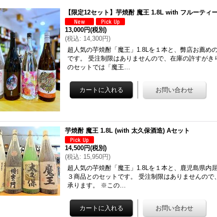
【限定12セット】芋焼酎 魔王 1.8L with フルーテ
13,000円
(税別)
(
税込
:
14,300円
)
超人気の芋焼酎「魔王」1.8Lを１本と、弊店お薦
です。 受注制限はありませんので、在庫の許すがき
のセットでは「魔王…
芋焼酎 魔王 1.8L (with 太久保酒造) Aセット
14,500円
(税別)
(
税込
:
15,950円
)
超人気の芋焼酎「魔王」1.8Lを１本と、鹿児島県
３商品とのセットです。 受注制限はありませんので
承ります。 ※この…