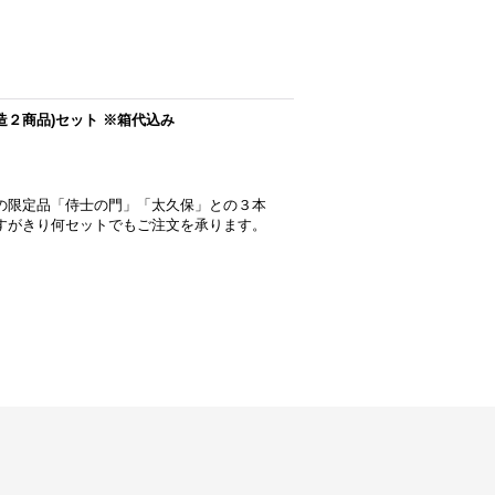
保酒造２商品)セット ※箱代込み
造の限定品「侍士の門」「太久保」との３本
すがきり何セットでもご注文を承ります。