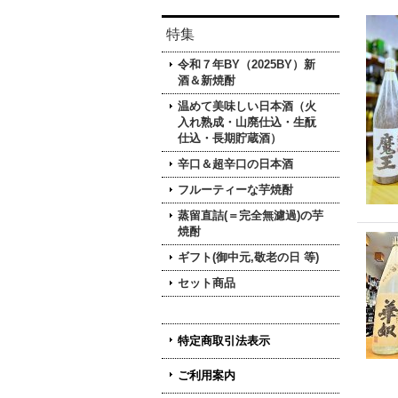
特集
令和７年BY（2025BY）新
酒＆新焼酎
温めて美味しい日本酒（火
入れ熟成・山廃仕込・生酛
仕込・長期貯蔵酒）
辛口＆超辛口の日本酒
フルーティーな芋焼酎
蒸留直詰(＝完全無濾過)の芋
焼酎
ギフト(御中元,敬老の日 等)
セット商品
特定商取引法表示
ご利用案内