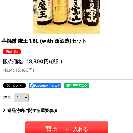
芋焼酎 魔王 1.8L (with 西酒造)セット
販売価格
:
13,800
円
(税別)
(
税込
:
15,180
円
)
Facebookでシェア
数量
:
返品特約に関する重要事項
カートに入れる