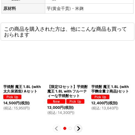
原材料
芋(黄金千貫)・米麹
この商品を購入された方は、他にこんな商品も買って
おられます
芋焼酎 魔王 1.8L (with
【限定12セット】芋焼酎
芋焼酎 魔王 1.8L (with
太久保酒造) Aセット
魔王 1.8L with フルーテ
芋麴全量２商品)セット
ィーな芋焼酎セット
14,500
円
(税別)
12,400
円
(税別)
13,000
円
(税別)
(
税込
:
15,950
円
)
(
税込
:
13,640
円
)
(
税込
:
14,300
円
)