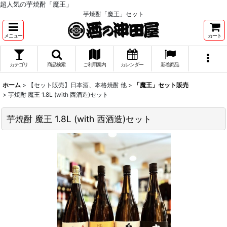
超人気の芋焼酎「魔王」
芋焼酎「魔王」セット
メニュー
カート
カテゴリ
商品検索
ご利用案内
カレンダー
新着商品
ホーム
>
【セット販売】日本酒、本格焼酎 他
>
「魔王」セット販売
>
芋焼酎 魔王 1.8L (with 西酒造)セット
芋焼酎 魔王 1.8L (with 西酒造)セット