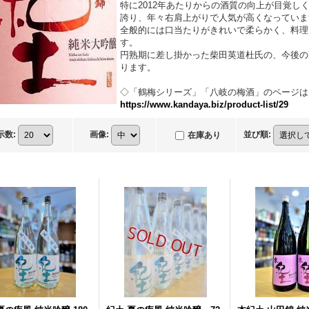
特に2012年あたりからの酒質の向上が目覚し
誇り、年々右肩上がりで人気が高くなっていま
全般的には口当たりがきれいで柔らかく、料理
す。
円熟期に差し掛かった柴田英道杜氏の、今後の
ります。
◇「鶴梅シリーズ」「八岐の梅酒」のページはコ
https://www.kandaya.biz/product-list/29
示数
:
画像
:
並び順
:
在庫あり