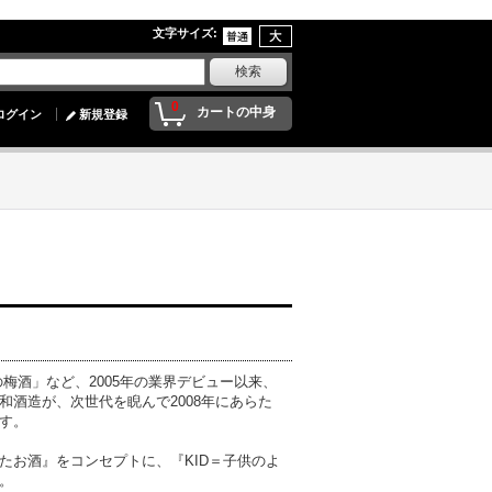
文字サイズ
:
0
カートの中身
ログイン
新規登録
梅酒」など、2005年の業界デビュー以来、
酒造が、次世代を睨んで2008年にあらた
す。
たお酒』をコンセプトに、『KID＝子供のよ
。