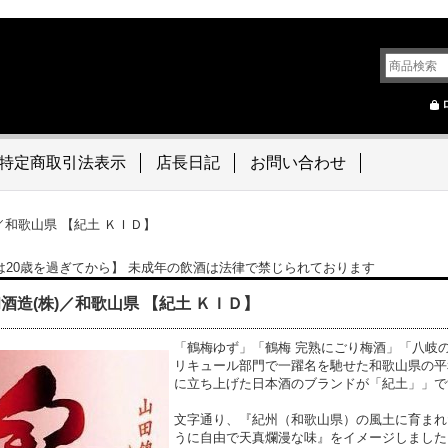
特定商取引法表示
店長日記
お問い合わせ
／和歌山県 【紀土 ＫＩＤ】
は20歳を過ぎてから】 未成年の飲酒は法律で禁じられております
酒造(株)／和歌山県 【紀土 ＫＩＤ】
「鶴梅ゆず」「鶴梅 完熟にごり梅酒」「八岐の
リキュール部門で一躍名を馳せた和歌山県の平和
に立ち上げた日本酒のブランドが「紀土」」で
文字通り、『紀州（和歌山県）の風土に育まれ
うに自由で天真爛漫な味』をイメージしました