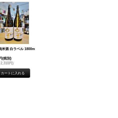
純米酒 白ラベル 1800m
0円
(税別)
2,310円
)