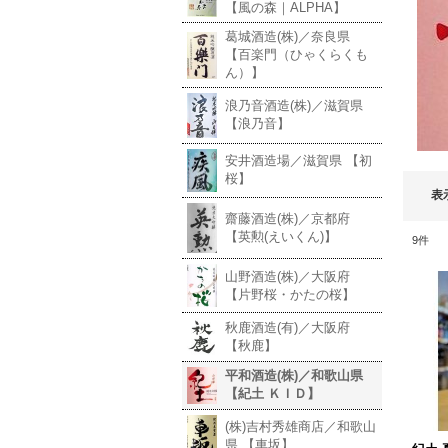
【風の森｜ALPHA】
葛城酒造(株)／奈良県
【百楽門（ひゃくらくも
ん）】
浪乃音酒造(株)／滋賀県
【浪乃音】
安井酒造場／滋賀県 【初
桜】
表
齋藤酒造(株)／京都府
【英勲(えいくん)】
9
件
山野酒造(株)／大阪府
【片野桜・かたの桜】
秋鹿酒造(有)／大阪府
【秋鹿】
平和酒造(株)／和歌山県
【紀土 ＫＩＤ】
(株)吉村秀雄商店／和歌山
県 【車坂】