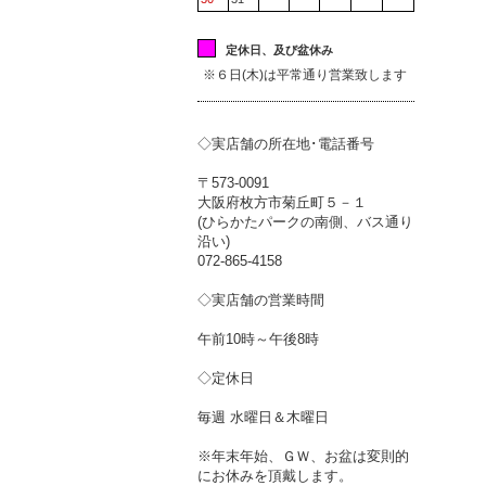
定休日、及び盆休み
※６日(木)は平常通り営業致します
◇実店舗の所在地･電話番号
〒573-0091
大阪府枚方市菊丘町５－１
(ひらかたパークの南側、バス通り
沿い)
072-865-4158
◇実店舗の営業時間
午前10時～午後8時
◇定休日
毎週 水曜日＆木曜日
※年末年始、ＧＷ、お盆は変則的
にお休みを頂戴します。