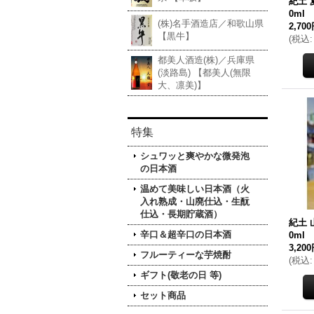
紀土 
0ml
(株)名手酒造店／和歌山県
2,70
【黒牛】
(
税込
:
都美人酒造(株)／兵庫県
(淡路島) 【都美人(無限
大、凛美)】
特集
シュワッと爽やかな微発泡
の日本酒
温めて美味しい日本酒（火
入れ熟成・山廃仕込・生酛
仕込・長期貯蔵酒）
紀土 
辛口＆超辛口の日本酒
0ml
3,20
フルーティーな芋焼酎
(
税込
:
ギフト(敬老の日 等)
セット商品