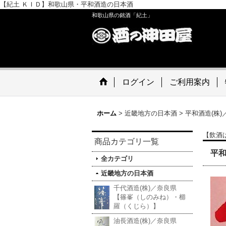
【紀土 ＫＩＤ】和歌山県・平和酒造の日本酒
和歌山県の銘酒「紀土」
ログイン
ご利用案内
ホーム
>
近畿地方の日本酒
>
平和酒造(株)
【飲酒
商品カテゴリ一覧
平和
全カテゴリ
近畿地方の日本酒
千代酒造(株)／奈良県
【篠峯（しのみね）・櫛
羅（くじら）】
油長酒造(株)／奈良県