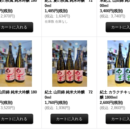
夏の疾風 純米吟醸 180
紀土 夏の疾風 純米吟醸 72
本紀土 山田錦 純
0ml
00ml
0円
(税別)
1,485円
(税別)
3,400円
(税別)
2,970円
)
(
税込
:
1,634円
)
(
税込
:
3,740円
)
在庫数 在庫なし
山田錦 純米大吟醸 180
紀土 山田錦 純米大吟醸 72
紀土 カラクチキ
0ml
醸 1800ml
0円
(税別)
1,760円
(税別)
2,600円
(税別)
3,520円
)
(
税込
:
1,936円
)
(
税込
:
2,860円
)