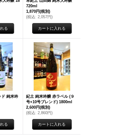
米大吟醸 18
本紀土 山田錦 純米大吟醸
720ml
1,870円
(税別)
(
税込
:
2,057円
)
ッド 純米吟
紀土 純米吟醸 赤ラベル (９
号+10号ブレンド) 1800ml
2,600円
(税別)
(
税込
:
2,860円
)