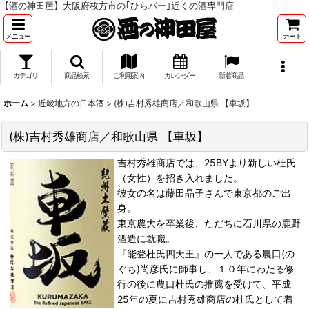
【酒の神田屋】大阪府枚方市の｢ひらパー｣近くの酒専門店
メニュー
カート
カテゴリ
商品検索
ご利用案内
カレンダー
新着商品
ホーム
>
近畿地方の日本酒
>
(株)吉村秀雄商店／和歌山県 【車坂】
(株)吉村秀雄商店／和歌山県 【車坂】
吉村秀雄商店では、25BYより新しい杜氏
（女性）を招き入れました。
彼女の名は藤田晶子さんで東京都のご出
身。
東京農大を卒業後、ただちに石川県の鹿野
酒造に就職。
『能登杜氏四天王』の一人である農口(の
ぐち)尚彦氏に師事し、１０年にわたる修
行の後に農口杜氏の推薦を受けて、平成
25年の夏に吉村秀雄商店の杜氏として着