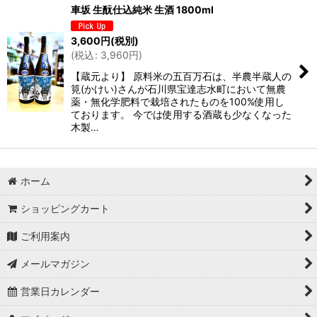
車坂 生酛仕込純米 生酒 1800ml
3,600
円
(税別)
(
税込
:
3,960
円
)
【蔵元より】 原料米の五百万石は、半農半蔵人の
筧(かけい)さんが石川県宝達志水町において無農
薬・無化学肥料で栽培されたものを100%使用し
ております。 今では使用する酒蔵も少なくなった
木製…
ホーム
ショッピングカート
ご利用案内
メールマガジン
営業日カレンダー