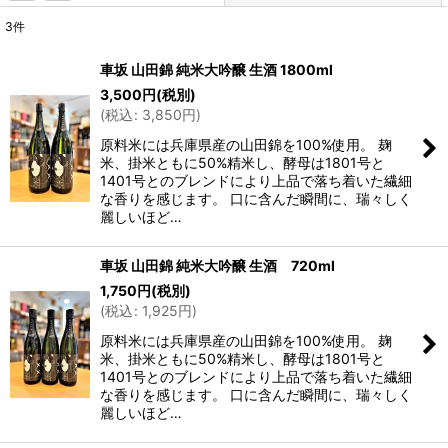
3
件
表示数
:
車坂 山田錦 純米大吟醸 生酒 1800ml
3,500
円
(税別)
並び順
:
(
税込
:
3,850
円
)
原料米には兵庫県産の山田錦を100%使用。 麹
絞り込む
米、掛米ともに50%精米し、酵母は1801号と
1401号とのブレンドにより上品で落ち着いた繊細
な香りを感じます。 口に含んだ瞬間に、瑞々しく
麗しいほど…
車坂 山田錦 純米大吟醸 生酒 720ml
1,750
円
(税別)
(
税込
:
1,925
円
)
原料米には兵庫県産の山田錦を100%使用。 麹
米、掛米ともに50%精米し、酵母は1801号と
1401号とのブレンドにより上品で落ち着いた繊細
な香りを感じます。 口に含んだ瞬間に、瑞々しく
麗しいほど…