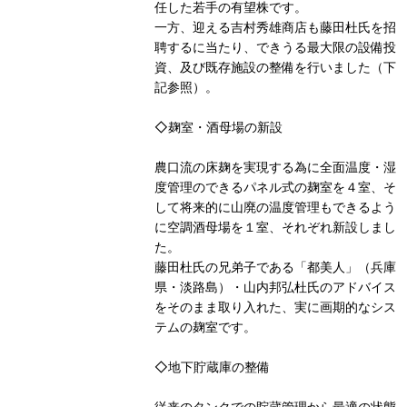
任した若手の有望株です。
一方、迎える吉村秀雄商店も藤田杜氏を招
聘するに当たり、できうる最大限の設備投
資、及び既存施設の整備を行いました（下
記参照）。
◇麹室・酒母場の新設
農口流の床麹を実現する為に全面温度・湿
度管理のできるパネル式の麹室を４室、そ
して将来的に山廃の温度管理もできるよう
に空調酒母場を１室、それぞれ新設しまし
た。
藤田杜氏の兄弟子である「都美人」（兵庫
県・淡路島）・山内邦弘杜氏のアドバイス
をそのまま取り入れた、実に画期的なシス
テムの麹室です。
◇地下貯蔵庫の整備
従来のタンクでの貯蔵管理から最適の状態