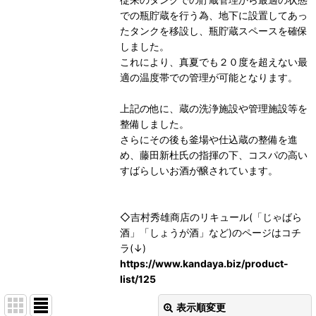
での瓶貯蔵を行う為、地下に設置してあっ
たタンクを移設し、瓶貯蔵スペースを確保
しました。
これにより、真夏でも２０度を超えない最
適の温度帯での管理が可能となります。
上記の他に、蔵の洗浄施設や管理施設等を
整備しました。
さらにその後も釜場や仕込蔵の整備を進
め、藤田新杜氏の指揮の下、コスパの高い
すばらしいお酒が醸されています。
◇吉村秀雄商店のリキュール(「じゃばら
酒」「しょうが酒」など)のページはコチ
ラ(↓)
https://www.kandaya.biz/product-
list/125
表示順変更
閉じる