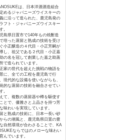
ANOSUKEは、日本洋酒酒造組合
定めるジャパニーズウイスキーの
義に沿って造られた、鹿児島発の
ラフト・ジャパニーズウイスキー
す。
児島県日置市で140年もの焼酎造
で培った蒸留と熟成の技術を受け
ぐ小正醸造の４代目・小正芳嗣が
導し、祖父である２代目・小正嘉
助の名を冠して創業した嘉之助蒸
所で造られています。
正家の世代を超えた挑戦の物語を
景に、全ての工程を鹿児島で行
、現代的な設備を使いながらも、
統的な蒸留の技術を融合させてい
す。
えて、複数の蒸留器や樽を駆使す
ことで、優雅さと上品さを持つ芳
な味わいを実現しています。
留と熟成の技術に、日本一長い砂
からの潮風と、鹿児島県日置の豊
な自然環境が合わさることで、KA
OSUKEならではのメローな味わい
育んでいます。