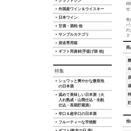
クラフトジン
同
外国産ワイン＆ウイスキー
せ
日本ワイン
色
バ
甘酒・酒粕 他
の
サンプルカテゴリ
２
発送専用箱
商
ギフト用資材(手提げ袋 他)
A
特集
シュワッと爽やかな微発泡
の日本酒
温めて美味しい日本酒（火
入れ熟成・山廃仕込・生酛
仕込・長期貯蔵酒）
辛口＆超辛口の日本酒
他
フルーティーな芋焼酎
ギフト(敬老の日 等)