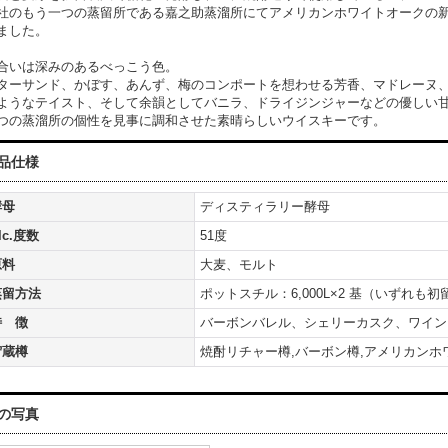
社のもう一つの蒸留所である嘉之助蒸溜所にてアメリカンホワイトオークの
ました。
合いは深みのあるべっこう色。
ターサンド、かぼす、あんず、梅のコンポートを想わせる芳香、マドレーヌ
ようなテイスト、そして余韻としてバニラ、ドライジンジャーなどの優しい
つの蒸溜所の個性を見事に調和させた素晴らしいウイスキーです。
品仕様
酵母
ディスティラリー酵母
lc.度数
51度
原料
大麦、モルト
蒸留方法
ポットスチル：6,000L×2 基（いずれも
特 徴
バーボンバレル、シェリーカスク、ワイン 
貯蔵樽
焼酎リチャー樽,バーボン樽,アメリカンホ
の写真