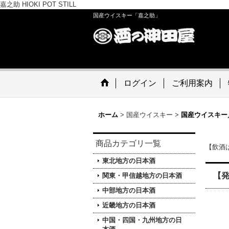
嘉之助 HIOKI POT STILL
国産ウイスキー「嘉之助」
ログイン
ご利用案内
ホーム
>
国産ウイスキー
>
国産ウイスキー
商品カテゴリ一覧
【飲酒
東北地方の日本酒
【発
関東・甲信越地方の日本酒
中部地方の日本酒
近畿地方の日本酒
中国・四国・九州地方の日