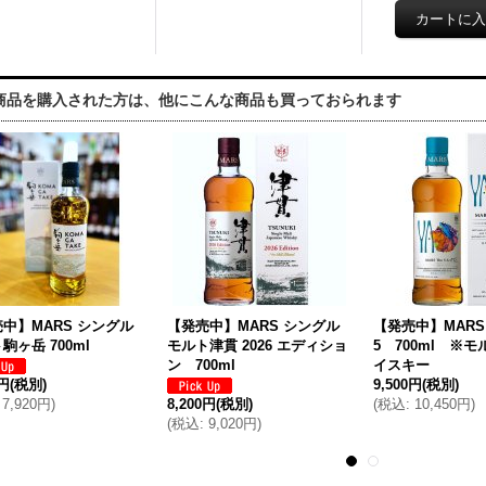
商品を購入された方は、他にこんな商品も買っておられます
中】MARS シングル
【発売中】MARS シングル
【発売中】MARS Th
駒ヶ岳 700ml
モルト津貫 2026 エディショ
5 700ml ※モ
ン 700ml
イスキー
0円
(税別)
9,500円
(税別)
7,920円
)
8,200円
(税別)
(
税込
:
10,450円
)
(
税込
:
9,020円
)