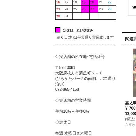
16
17
18
19
20
21
22
ht
23
24
25
26
27
28
29
30
31
定休日、及び盆休み
※６日(木)は平常通り営業致します
関連
◇実店舗の所在地･電話番号
〒573-0091
大阪府枚方市菊丘町５－１
(ひらかたパークの南側、バス通り
沿い)
072-865-4158
◇実店舗の営業時間
嘉之助 
Y 700
午前10時～午後8時
13,0
(
税込
:
◇定休日
在庫数
毎週 水曜日＆木曜日