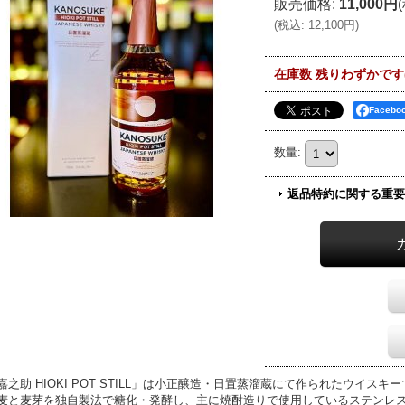
販売価格
:
11,000円
(
税込
:
12,100円
)
在庫数 残りわずかです(>
Faceb
数量
:
返品特約に関する重要
嘉之助 HIOKI POT STILL」は小正醸造・日置蒸溜蔵にて作られたウイスキ
麦と麦芽を独自製法で糖化・発酵し、主に焼酎造りで使用しているステンレ