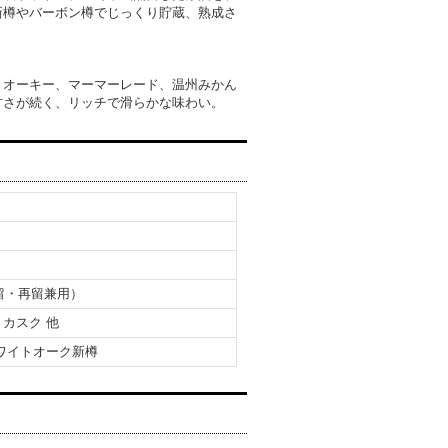
新樽やバーボン樽でじっくり貯蔵、熟成さ
、オーキー、マーマーレード、温州みかん
甘さが続く、リッチで滑らかな味わい。
初留・再留兼用）
カスク 他
ワイトオーク新樽