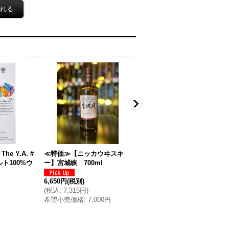
e Y.A. #
≪特価≫【ニッカウヰスキ
【松井ウイスキー】大山 シ
ルト100%ウ
ー】宮城峡 700ml
ェリーカスク 700ml
6,650円
(税別)
2,600円
(税別)
(
税込
:
7,315円
)
(
税込
:
2,860円
)
希望小売価格
:
7,000円