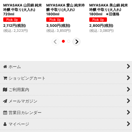
MIYASAKA 山田錦 純米
MIYASAKA 愛山 純米吟
MIYASAKA 美山錦 純米
吟醸 中取り(火入れ)
醸 中取り(火入れ)
吟醸 中取り(火入れ)
720ml
1800ml
1800ml ※旧価格
2,112
円
(税別)
3,500
円
(税別)
2,800
円
(税別)
(
税込
:
2,323
円
)
(
税込
:
3,850
円
)
(
税込
:
3,080
円
)
ホーム
ショッピングカート
ご利用案内
メールマガジン
営業日カレンダー
マイページ