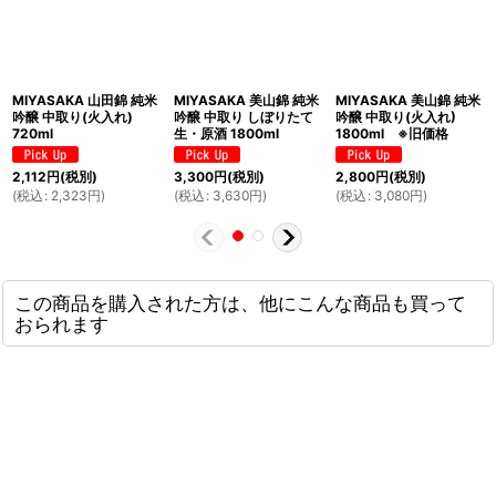
MIYASAKA 山田錦 純米
MIYASAKA 美山錦 純米
MIYASAKA 美山錦 純米
吟醸 中取り(火入れ)
吟醸 中取り しぼりたて
吟醸 中取り(火入れ)
720ml
生・原酒 1800ml
1800ml ※旧価格
2,112
円
(税別)
3,300
円
(税別)
2,800
円
(税別)
(
税込
:
2,323
円
)
(
税込
:
3,630
円
)
(
税込
:
3,080
円
)
この商品を購入された方は、他にこんな商品も買って
おられます