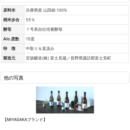
原料米
兵庫県産 山田錦 100%
精米歩合
55％
酵母
７号系自社培養酵母
Alc.度数
15度
特 徴
中取り＆直汲み
製造元
宮坂醸造(株) 富士見蔵／長野県諏訪郡富士見町
他の写真
【MIYASAKAブランド】