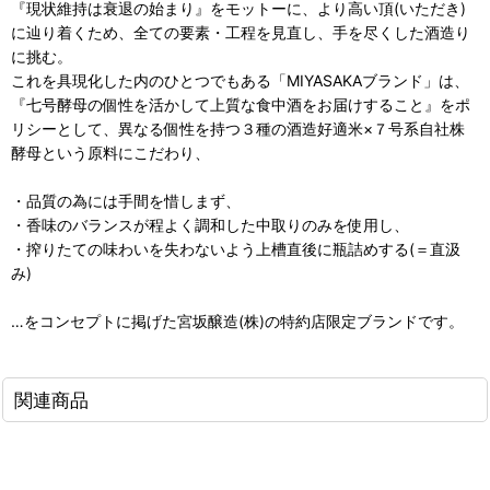
『現状維持は衰退の始まり』をモットーに、より高い頂(いただき)
に辿り着くため、全ての要素・工程を見直し、手を尽くした酒造り
に挑む。
これを具現化した内のひとつでもある「MIYASAKAブランド」は、
『七号酵母の個性を活かして上質な食中酒をお届けすること』をポ
リシーとして、異なる個性を持つ３種の酒造好適米×７号系自社株
酵母という原料にこだわり、
・品質の為には手間を惜しまず、
・香味のバランスが程よく調和した中取りのみを使用し、
・搾りたての味わいを失わないよう上槽直後に瓶詰めする(＝直汲
み)
…をコンセプトに掲げた宮坂醸造(株)の特約店限定ブランドです。
関連商品