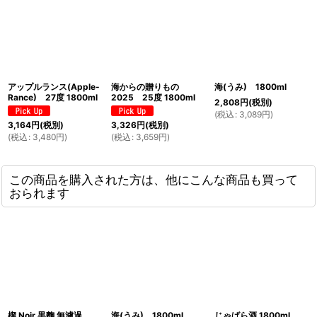
アップルランス(Apple-
海からの贈りもの
海(うみ) 1800ml
Rance) 27度 1800ml
2025 25度 1800ml
2,808
円
(税別)
(
税込
:
3,089
円
)
3,164
円
(税別)
3,326
円
(税別)
(
税込
:
3,480
円
)
(
税込
:
3,659
円
)
この商品を購入された方は、他にこんな商品も買って
おられます
楔 Noir 黒麴 無濾過
海(うみ) 1800ml
じゃばら酒 1800ml