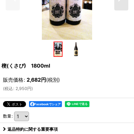
楔(くさび) 1800ml
販売価格
:
2,682
円
(税別)
(
税込
:
2,950
円
)
Facebookでシェア
数量
:
返品特約に関する重要事項