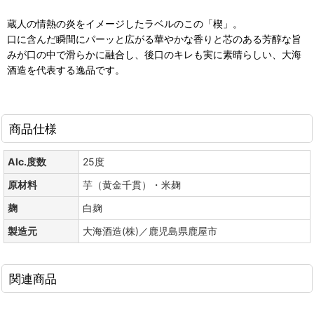
蔵人の情熱の炎をイメージしたラベルのこの「楔」。
口に含んだ瞬間にパーッと広がる華やかな香りと芯のある芳醇な旨
みが口の中で滑らかに融合し、後口のキレも実に素晴らしい、大海
酒造を代表する逸品です。
商品仕様
Alc.度数
25度
原材料
芋（黄金千貫）・米麹
麹
白麹
製造元
大海酒造(株)／鹿児島県鹿屋市
関連商品