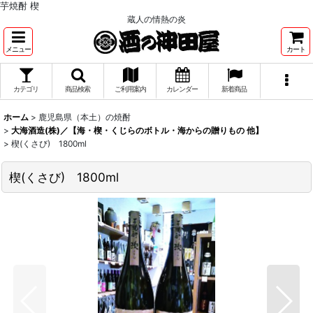
芋焼酎 楔
蔵人の情熱の炎
メニュー
カート
カテゴリ
商品検索
ご利用案内
カレンダー
新着商品
ホーム
>
鹿児島県（本土）の焼酎
>
大海酒造(株)／【海・楔・くじらのボトル・海からの贈りもの 他】
>
楔(くさび) 1800ml
楔(くさび) 1800ml