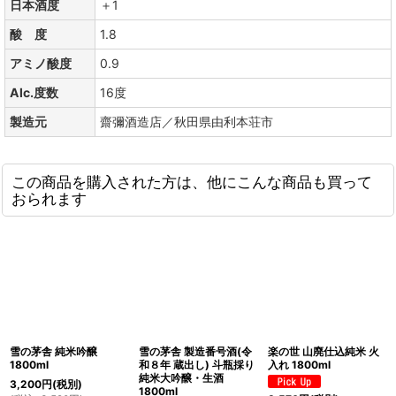
日本酒度
＋1
酸 度
1.8
アミノ酸度
0.9
Alc.度数
16度
製造元
齋彌酒造店／秋田県由利本荘市
この商品を購入された方は、他にこんな商品も買って
おられます
雪の茅舎 純米吟醸
雪の茅舎 製造番号酒(令
楽の世 山廃仕込純米 火
1800ml
和８年 蔵出し) 斗瓶採り
入れ 1800ml
純米大吟醸・生酒
3,200
円
(税別)
1800ml