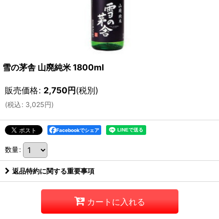
雪の茅舎 山廃純米 1800ml
販売価格
:
2,750
円
(税別)
(
税込
:
3,025
円
)
Facebookでシェア
数量
:
返品特約に関する重要事項
カートに入れる