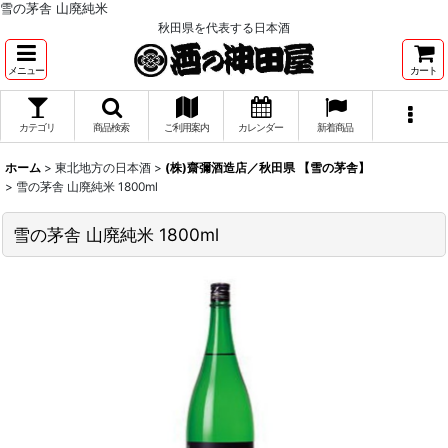
雪の茅舎 山廃純米
秋田県を代表する日本酒
メニュー
カート
カテゴリ
商品検索
ご利用案内
カレンダー
新着商品
ホーム
>
東北地方の日本酒
>
(株)齋彌酒造店／秋田県 【雪の茅舎】
>
雪の茅舎 山廃純米 1800ml
雪の茅舎 山廃純米 1800ml