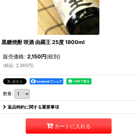
黒糖焼酎 咲酒 由羅王 25度 1800ml
販売価格
:
2,150
円
(税別)
(
税込
:
2,365
円
)
Facebookでシェア
数量
:
返品特約に関する重要事項
カートに入れる