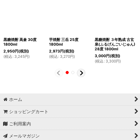
黒糖焼酎 高倉 30度
芋焼酎 三岳 25度
黒糖焼酎 ３年熟成 古玄
1800ml
1800ml
泉(ふるげんごいじゅん)
28度 1800ml
2,950
円
(税別)
2,973
円
(税別)
3,000
円
(税別)
(
税込
:
3,245
円
)
(
税込
:
3,270
円
)
(
税込
:
3,300
円
)
ホーム
ショッピングカート
ご利用案内
メールマガジン