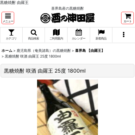
黒糖焼酎 由羅王
喜界島産の黒糖焼酎
メニュー
カート
カテゴリ
商品検索
ご利用案内
カレンダー
新着商品
ホーム
>
鹿児島県（奄美諸島）の黒糖焼酎
>
喜界島 【由羅王】
>
黒糖焼酎 咲酒 由羅王 25度 1800ml
黒糖焼酎 咲酒 由羅王 25度 1800ml