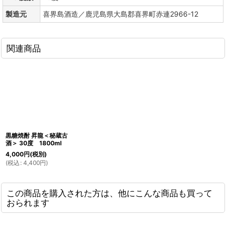
製造元
喜界島酒造／鹿児島県大島郡喜界町赤連2966-12
関連商品
黒糖焼酎 昇龍＜秘蔵古
酒＞ 30度 1800ml
4,000
円
(税別)
(
税込
:
4,400
円
)
この商品を購入された方は、他にこんな商品も買って
おられます