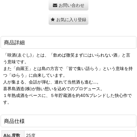
お問い合わせ
お気に入り登録
商品詳細
「咲酒(ゑぐし)」とは、「飲めば微笑まずにはいられない酒」と言
う意味です。
また「由羅王」とは島の方言で 「皆で集い語らう」という意味を持
つ「ゆらう」に由来しています。
人が集まる、会話が弾む、連れて当然酒も進む…。
喜界島酒造(株)が熱い想いを込めてのプロデュース。
１年熟成酒をベースに、５年貯蔵酒を約40%ブレンドした快心作で
す。
商品仕様
Alc.度数
25度