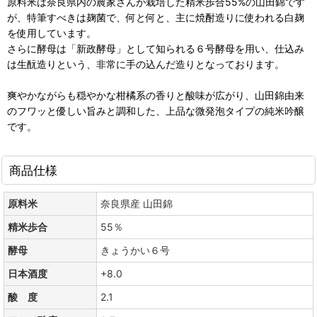
原料米は奈良県内の農家さんが栽培した精米歩合55%の山田錦です
が、特筆すべきは麹菌で、何と何と、主に焼酎造りに使われる白麹
を使用しています。
さらに酵母は「新政酵母」として知られる６号酵母を用い、仕込み
は生酛造りという、非常に手の込んだ造りとなっております。
爽やかながらも穏やかな柑橘系の香りと酸味が広がり、山田錦由来
のフワッと優しい旨みと調和した、上品な微発泡タイプの純米吟醸
です。
商品仕様
原料米
奈良県産 山田錦
精米歩合
55％
酵母
きょうかい６号
日本酒度
+8.0
酸 度
2.1