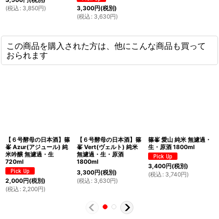
(
税込
:
3,850
円
)
3,300
円
(税別)
(
税込
:
3,630
円
)
この商品を購入された方は、他にこんな商品も買って
おられます
【６号酵母の日本酒】篠
【６号酵母の日本酒】篠
篠峯 愛山 純米 無濾過・
峯 Azur(アジュール) 純
峯 Vert(ヴェルト) 純米
生・原酒 1800ml
米吟醸 無濾過・生
無濾過・生・原酒
720ml
1800ml
3,400
円
(税別)
3,300
円
(税別)
(
税込
:
3,740
円
)
(
税込
:
3,630
円
)
2,000
円
(税別)
(
税込
:
2,200
円
)