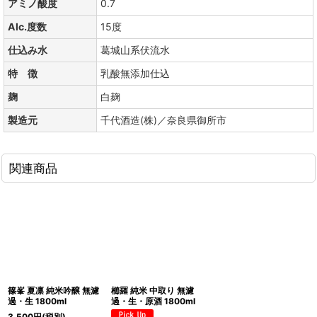
アミノ酸度
0.7
Alc.度数
15度
仕込み水
葛城山系伏流水
特 徴
乳酸無添加仕込
麹
白麹
製造元
千代酒造(株)／奈良県御所市
関連商品
篠峯 夏凛 純米吟醸 無濾
櫛羅 純米 中取り 無濾
過・生 1800ml
過・生・原酒 1800ml
3,500
円
(税別)