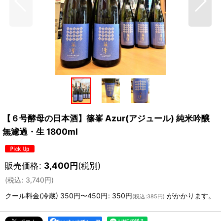
【６号酵母の日本酒】篠峯 Azur(アジュール) 純米吟醸
無濾過・生 1800ml
販売価格
:
3,400
円
(税別)
(
税込
:
3,740
円
)
クール料金(冷蔵) 350円〜450円
:
350円
がかかります。
(
税込
:
385円
)