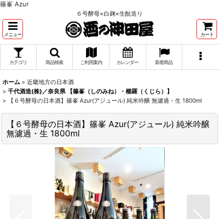
篠峯 Azur
６号酵母×白麹×生酛造り
メニュー
カート
カテゴリ
商品検索
ご利用案内
カレンダー
新着商品
ホーム
>
近畿地方の日本酒
>
千代酒造(株)／奈良県 【篠峯（しのみね）・櫛羅（くじら）】
>
【６号酵母の日本酒】篠峯 Azur(アジュール) 純米吟醸 無濾過・生 1800ml
【６号酵母の日本酒】篠峯 Azur(アジュール) 純米吟醸
無濾過・生 1800ml