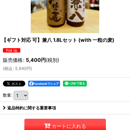
【ギフト対応 可】兼八 1.8Lセット (with 一粒の麦)
販売価格
:
5,400
円
(税別)
(
税込
:
5,940
円
)
Facebookでシェア
数量
:
返品特約に関する重要事項
カートに入れる