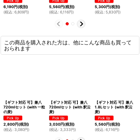
6,190
円
(税別)
5,560
円
(税別)
5,300
円
(税別)
(
税込
:
6,809
円
)
(
税込
:
6,116
円
)
(
税込
:
5,830
円
)
この商品を購入された方は、他にこんな商品も買って
おられます
【ギフト対応 可】兼八
【ギフト対応 可】兼八
【ギフト対応 可】兼八
720mlセット (with 一粒
720mlセット (with 釈云
1.8Lセット (with 釈云
の麦)
麦)
麦)
2,800
円
(税別)
3,030
円
(税別)
5,560
円
(税別)
(
税込
:
3,080
円
)
(
税込
:
3,333
円
)
(
税込
:
6,116
円
)