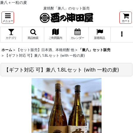
兼八＋一粒の麦
麦焼酎「兼八」のセット販売
メニュー
カート
カテゴリ
商品検索
ご利用案内
カレンダー
新着商品
ホーム
>
【セット販売】日本酒、本格焼酎 他
>
「兼八」セット販売
>
【ギフト対応 可】兼八 1.8Lセット (with 一粒の麦)
【ギフト対応 可】兼八 1.8Lセット (with 一粒の麦)