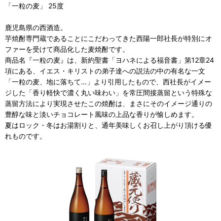
「一粒の麦」 25度
鹿児島県の西酒造。
芋焼酎専門蔵であることにこだわってきた西陽一郎社長が特別にオ
ファーを受けて商品化した麦焼酎です。
商品名『一粒の麦』は、新約聖書「ヨハネによる福音書」第12章24
項にある、イエス・キリストの弟子達への説法の中の有名な一文
「一粒の麦、地に落ちて…」より引用したもので、西社長がイメー
ジした「香り軽快で濃く丸い味わい」を常圧間接蒸留という特殊な
蒸留方法により実現させたこの焼酎は、まさにそのイメージ通りの
豊醇な味と淡いチョコレート風味の上品な香りが愉しめます。
夏はロック・冬はお湯割りと、通年美味しくお召し上がり頂ける優
れものです。