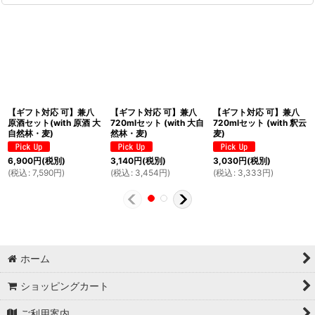
【ギフト対応 可】兼八
【ギフト対応 可】兼八
【ギフト対応 可】兼八
原酒セット(with 原酒 大
720mlセット (with 大自
720mlセット (with 釈云
自然林・麦)
然林・麦)
麦)
6,900
円
(税別)
3,140
円
(税別)
3,030
円
(税別)
(
税込
:
7,590
円
)
(
税込
:
3,454
円
)
(
税込
:
3,333
円
)
ホーム
ショッピングカート
ご利用案内