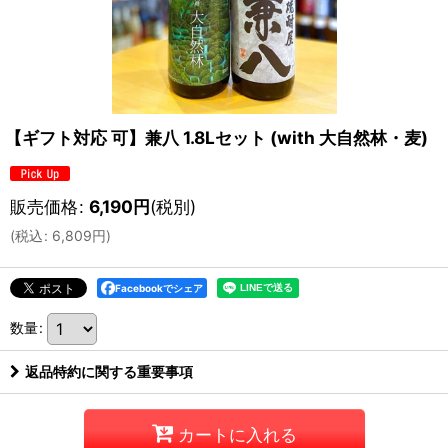
【ギフト対応 可】兼八 1.8Lセット (with 大自然林・麦)
販売価格
:
6,190
円
(税別)
(
税込
:
6,809
円
)
Facebookでシェア
数量
:
返品特約に関する重要事項
カートに入れる