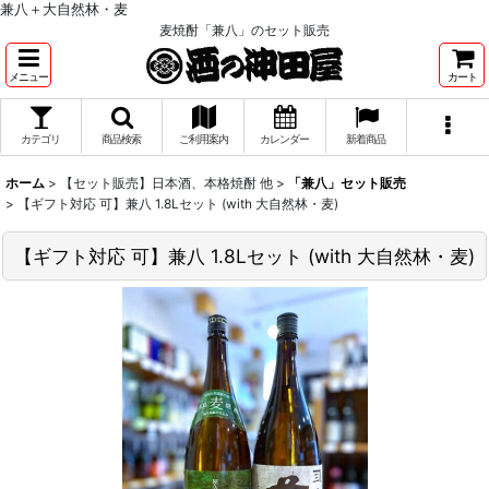
兼八＋大自然林・麦
麦焼酎「兼八」のセット販売
メニュー
カート
カテゴリ
商品検索
ご利用案内
カレンダー
新着商品
ホーム
>
【セット販売】日本酒、本格焼酎 他
>
「兼八」セット販売
>
【ギフト対応 可】兼八 1.8Lセット (with 大自然林・麦)
【ギフト対応 可】兼八 1.8Lセット (with 大自然林・麦)