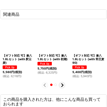
関連商品
【ギフト対応 可】兼八
【ギフト対応 可】兼八
【ギフト対応 可】兼八
1.8Lセット (with 釈云
1.8Lセット (with 初潮)
1.8Lセット (with 常圧麦
麦)
90)
5,750
円
(税別)
5,560
円
(税別)
5,400
円
(税別)
(
税込
:
6,325
円
)
(
税込
:
6,116
円
)
(
税込
:
5,940
円
)
この商品を購入された方は、他にこんな商品も買って
おられます