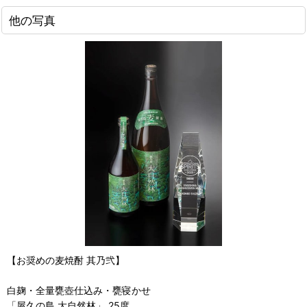
他の写真
【お奨めの麦焼酎 其乃弐】
白麹・全量甕壺仕込み・甕寝かせ
「屋久の島 大自然林」 25度