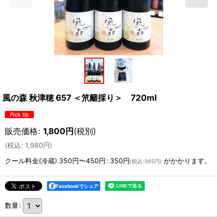
風の森 秋津穂 657 ＜笊籬採り＞ 720ml
販売価格
:
1,800
円
(税別)
(
税込
:
1,980
円
)
クール料金(冷蔵) 350円〜450円
:
350円
がかかります。
(
税込
:
385円
)
Facebookでシェア
数量
: