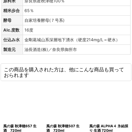
原料米
奈良県産秋津穂100％
精米歩合
65％
酵母
自家培養酵母(７号系)
Alc.度数
16度
仕込み水
金剛葛城山系深層地下湧水（硬度214mg/L＝硬水）
製造元
油長酒造(株)／奈良県御所市
この商品を購入された方は、他にこんな商品も買って
おられます
風の森 秋津穂657 生
風の森 秋津穂507 生
風の森 ALPHA４ 氷結採
酒 720ml
酒 720ml
り 生酒 720ml