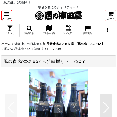
「風の森」笊籬採り
雫酒を超えるクオリティー！
メニュー
カート
カテゴリ
商品検索
ご利用案内
カレンダー
新着商品
ホーム
>
近畿地方の日本酒
>
油長酒造(株)／奈良県 【風の森｜ALPHA】
>
風の森 秋津穂 657 ＜笊籬採り＞ 720ml
風の森 秋津穂 657 ＜笊籬採り＞ 720ml