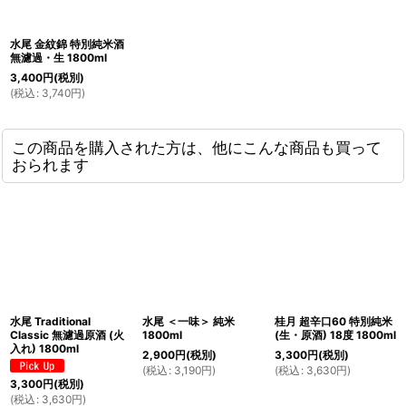
水尾 金紋錦 特別純米酒
無濾過・生 1800ml
3,400
円
(税別)
(
税込
:
3,740
円
)
この商品を購入された方は、他にこんな商品も買って
おられます
水尾 Traditional
水尾 ＜一味＞ 純米
桂月 超辛口60 特別純米
Classic 無濾過原酒 (火
1800ml
(生・原酒) 18度 1800ml
入れ) 1800ml
2,900
円
(税別)
3,300
円
(税別)
(
税込
:
3,190
円
)
(
税込
:
3,630
円
)
3,300
円
(税別)
(
税込
:
3,630
円
)