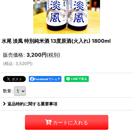
水尾 淡風 特別純米酒 13度原酒(火入れ) 1800ml
販売価格
:
3,200
円
(税別)
(
税込
:
3,520
円
)
Facebookでシェア
数量
:
返品特約に関する重要事項
カートに入れる