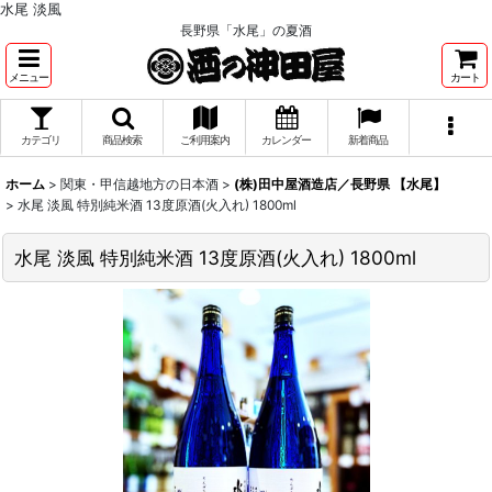
水尾 淡風
長野県「水尾」の夏酒
メニュー
カート
カテゴリ
商品検索
ご利用案内
カレンダー
新着商品
ホーム
>
関東・甲信越地方の日本酒
>
(株)田中屋酒造店／長野県 【水尾】
>
水尾 淡風 特別純米酒 13度原酒(火入れ) 1800ml
水尾 淡風 特別純米酒 13度原酒(火入れ) 1800ml