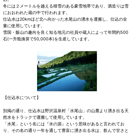
冬には２メートルを越える積雪のある豪雪地帯であり、酒造りは雪
におおわれた蔵の中で行われます。
仕込水は20kmほど北へ向かった水尾山の湧水を運搬し、仕込の全
量に使用しています。
雪国・飯山の趣向を良く知る地元の社員や蔵人によって年間約500
石(一升瓶換算で50,000本)を生産しています。
【仕込水について】
別掲の通り、仕込水は野沢温泉村「水尾山」の山麓より湧き出る天
然水をトラックで運搬して使用しています。
「水尾」という名には『水の源』という意味があると言われてお
り、その名の通り一年を通して豊富に湧き出る水は、飲んで甘さと