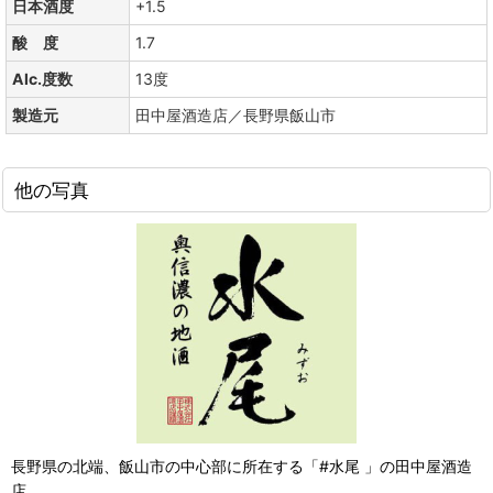
日本酒度
+1.5
酸 度
1.7
Alc.度数
13度
製造元
田中屋酒造店／長野県飯山市
他の写真
長野県の北端、飯山市の中心部に所在する「#水尾 」の田中屋酒造
店。