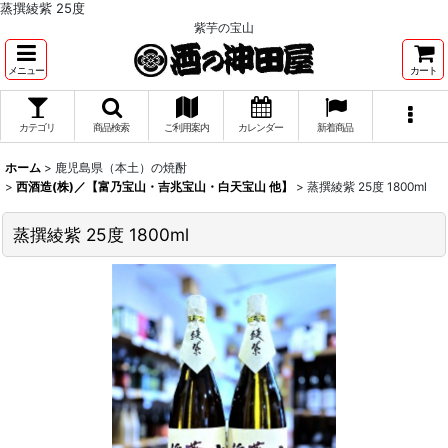
蒸撰綾紫 25度
紫芋の宝山
メニュー
カート
カテゴリ
商品検索
ご利用案内
カレンダー
新着商品
ホーム
>
鹿児島県（本土）の焼酎
>
西酒造(株)／【富乃宝山・吉兆宝山・白天宝山 他】
>
蒸撰綾紫 25度 1800ml
蒸撰綾紫 25度 1800ml