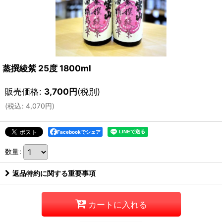
蒸撰綾紫 25度 1800ml
販売価格
:
3,700
円
(税別)
(
税込
:
4,070
円
)
Facebookでシェア
数量
:
返品特約に関する重要事項
カートに入れる