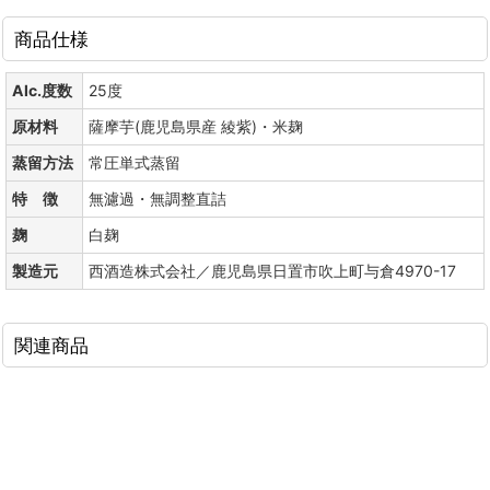
商品仕様
Alc.度数
25度
原材料
薩摩芋(鹿児島県産 綾紫)・米麹
蒸留方法
常圧単式蒸留
特 徴
無濾過・無調整直詰
麹
白麹
製造元
西酒造株式会社／鹿児島県日置市吹上町与倉4970-17
関連商品