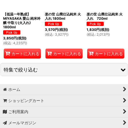
絞り込む
【低温一年熟成】
楽の世 山廃仕込純米 火
楽の世 山廃仕込純米 火
MIYASAKA 愛山 純米吟
入れ 1800ml
入れ 720ml
醸 中取り(火入れ)
1800ml
3,570
円
(税別)
1,830
円
(税別)
(
税込
:
3,927
円
)
(
税込
:
2,013
円
)
3,850
円
(税別)
(
税込
:
4,235
円
)
カートに入れる
カートに入れる
カートに入れる
特集で絞り込む
シュワッと爽やかな微発泡の日本酒
ホーム
温めて美味しい日本酒（火入れ熟成・山廃仕込・生酛仕込・長期
ショッピングカート
貯蔵酒）
ご利用案内
辛口＆超辛口の日本酒
メールマガジン
フルーティーな芋焼酎