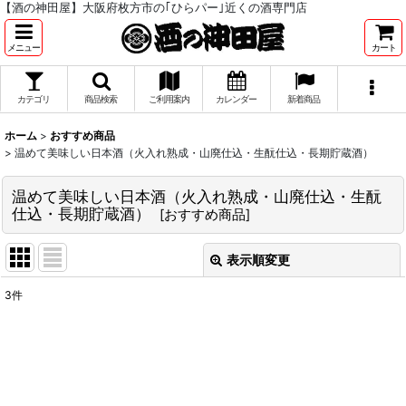
【酒の神田屋】大阪府枚方市の｢ひらパー｣近くの酒専門店
メニュー
カート
カテゴリ
商品検索
ご利用案内
カレンダー
新着商品
ホーム
>
おすすめ商品
>
温めて美味しい日本酒（火入れ熟成・山廃仕込・生酛仕込・長期貯蔵酒）
温めて美味しい日本酒（火入れ熟成・山廃仕込・生酛
仕込・長期貯蔵酒）
[
おすすめ商品
]
表示順変更
閉じる
3
件
表示数
:
並び順
: