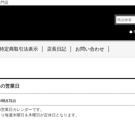
専門店
特定商取引法表示
店長日記
お問い合わせ
月の営業日
08
31
年
月
日
の営業日カレンダーです。
より毎週水曜日＆木曜日が定休日となります。