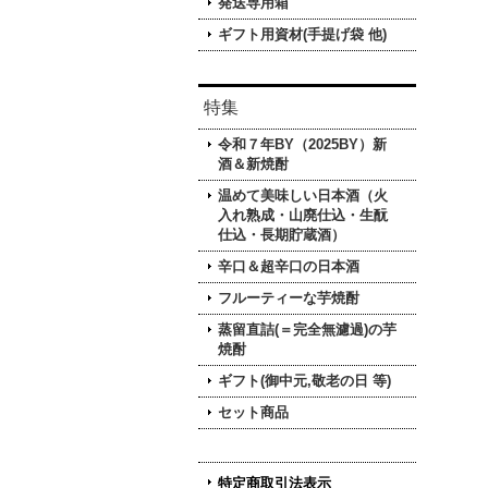
発送専用箱
ギフト用資材(手提げ袋 他)
特集
令和７年BY（2025BY）新
酒＆新焼酎
温めて美味しい日本酒（火
入れ熟成・山廃仕込・生酛
仕込・長期貯蔵酒）
辛口＆超辛口の日本酒
フルーティーな芋焼酎
蒸留直詰(＝完全無濾過)の芋
焼酎
ギフト(御中元,敬老の日 等)
セット商品
特定商取引法表示