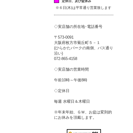
定休日、及び盆休み
※６日(木)は平常通り営業致します
◇実店舗の所在地･電話番号
〒573-0091
大阪府枚方市菊丘町５－１
(ひらかたパークの南側、バス通り
沿い)
072-865-4158
◇実店舗の営業時間
午前10時～午後8時
◇定休日
毎週 水曜日＆木曜日
※年末年始、ＧＷ、お盆は変則的
にお休みを頂戴します。