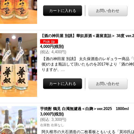
【酒の神田屋 別誂】華奴原酒＜蒸留直詰＞ 38度 ver.202
4,000円
(税別)
(
税込
:
4,400円
)
【酒の神田屋 別誂】 太久保酒造のレギュラー商品「華奴
後)のまま瓶詰して頂いたものを2017年より「酒の
りますが、…
芋焼酎 鶴見 白濁無濾過＜白麹＞ver.2025 1800ml
3,000円
(税別)
(
税込
:
3,300円
)
在庫数 在庫なし
阿久根市の大石酒造の二枚看板ともいえる「莫祢氏(あく