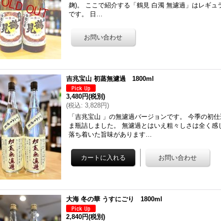
麹)。 ここで紹介する「鶴見 白濁 無濾過」はレギ
です。 日…
吉兆宝山 初蒸無濾過 1800ml
3,480円
(税別)
(
税込
:
3,828円
)
「吉兆宝山 」の無濾過バージョンです。 今季の初
ま瓶詰しました。 無濾過とはいえ粗々しさは全く感
落ち着いた旨味があります…
大海 冬の華 うすにごり 1800ml
2,840円
(税別)