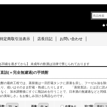
特定商取引法表示
店長日記
お問い合わせ
は20歳を過ぎてから】 未成年の飲酒は法律で禁じられております
直詰(＝完全無濾過)の芋焼酎
焼酎の最終工程では、蒸留後は一旦貯蔵タンクに原液を戻し、フーゼル油を除
たり、或いはそのまま貯蔵・熟成したりします。 「蒸留直詰」とは正に読
となく、加水調整後にすぐに瓶詰めを行うことで、日本酒の無濾過などと同様
内の美味しさ』をお愉しみ頂ける商品なのです。
示数
:
画像
:
並び順
:
在庫あり