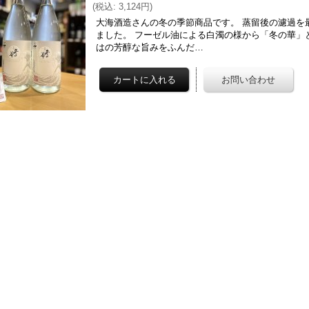
(
税込
:
3,124円
)
大海酒造さんの冬の季節商品です。 蒸留後の濾過を
ました。 フーゼル油による白濁の様から「冬の華」
はの芳醇な旨みをふんだ…