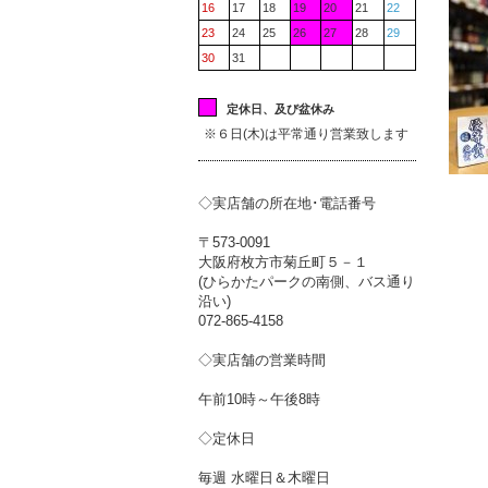
16
17
18
19
20
21
22
23
24
25
26
27
28
29
30
31
定休日、及び盆休み
※６日(木)は平常通り営業致します
◇実店舗の所在地･電話番号
〒573-0091
大阪府枚方市菊丘町５－１
(ひらかたパークの南側、バス通り
沿い)
072-865-4158
◇実店舗の営業時間
午前10時～午後8時
◇定休日
毎週 水曜日＆木曜日