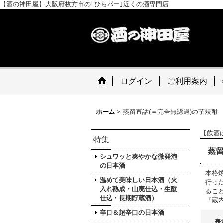
【酒の神田屋】大阪府枚方市の｢ひらパー｣近くの酒専門店
ログイン
ご利用案内
ホーム
>
蒸留直詰(＝完全無濾過)の芋焼酎
【飲酒
特集
蒸留
シュワッと爽やかな微発泡
の日本酒
本格
温めて美味しい日本酒（火
行っ
入れ熟成・山廃仕込・生酛
るこ
仕込・長期貯蔵酒）
『蔵
辛口＆超辛口の日本酒
表