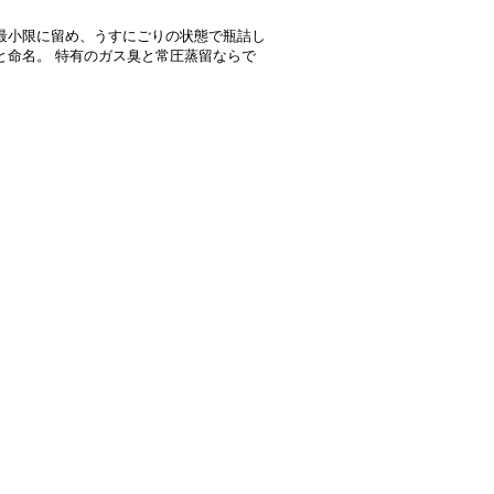
最小限に留め、うすにごりの状態で瓶詰し
と命名。 特有のガス臭と常圧蒸留ならで