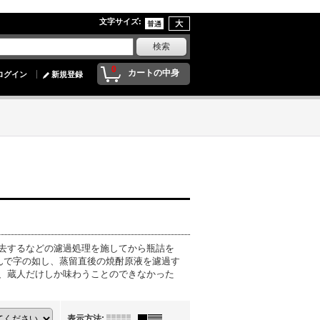
文字サイズ
:
0
カートの中身
ログイン
新規登録
去するなどの濾過処理を施してから瓶詰を
んで字の如し、蒸留直後の焼酎原液を濾過す
、蔵人だけしか味わうことのできなかった
表示方法
: