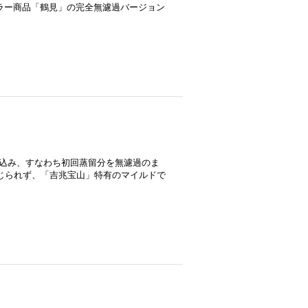
ュラー商品「鶴見」の完全無濾過バージョン
仕込み、すなわち初回蒸留分を無濾過のま
じられず、「吉兆宝山」特有のマイルドで