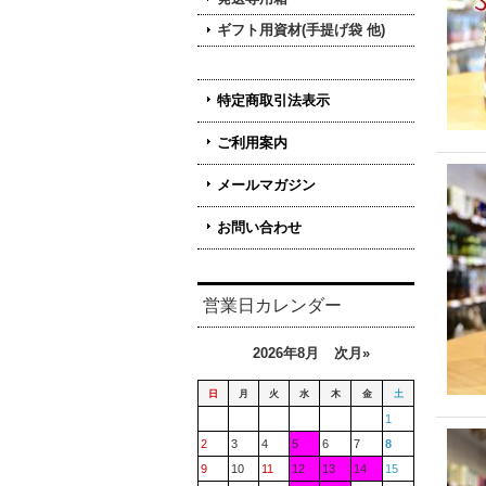
ギフト用資材(手提げ袋 他)
特定商取引法表示
ご利用案内
メールマガジン
お問い合わせ
営業日カレンダー
2026年8月
次月»
日
月
火
水
木
金
土
1
2
3
4
5
6
7
8
9
10
11
12
13
14
15