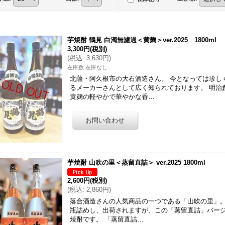
芋焼酎 鶴見 白濁無濾過＜黄麹＞ver.2025 1800ml
3,300円
(税別)
(
税込
:
3,630円
)
在庫数 在庫なし
北薩・阿久根市の大石酒造さん。 今となっては珍し
るメーカーさんとして広く知られております。 明治
黄麹の軽やかで華やかな香…
芋焼酎 山吹の里＜蒸留直詰＞ ver.2025 1800ml
2,600円
(税別)
(
税込
:
2,860円
)
落合酒造さんの人気商品の一つである「山吹の里」。
瓶詰めし、出荷されますが、この「蒸留直詰」バー
焼酎です。 「蒸留直詰…