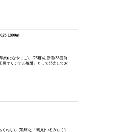
5 1800ml
(はなやっこ)」(25度)を原酒(38度前
神田屋オリジナル焼酎」として発売してお
ねし)」(黒麹)と「鶴見(つるみ)」(白