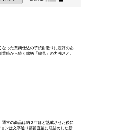
くなった黄麹仕込の芋焼酎造りに定評のあ
創業時から続く銘柄「鶴見」の力強さと、
 通常の商品は約２年ほど熟成させた後に
ジョンは文字通り蒸留直後に瓶詰めした新