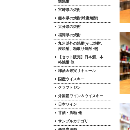
糖焼酎
宮崎県の焼酎
熊本県の焼酎(球磨焼酎)
大分県の焼酎
福岡県の焼酎
九州以外の焼酎(そば焼酎、
麦焼酎、粕取り焼酎 他)
【セット販売】日本酒、本
格焼酎 他
梅酒＆果実リキュール
国産ウイスキー
クラフトジン
外国産ワイン＆ウイスキー
日本ワイン
甘酒・酒粕 他
サンプルカテゴリ
発送専用箱